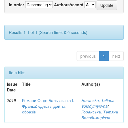
In order
Authors/record
Results 1-1 of 1 (Search time: 0.0 seconds).
previous
1
next
Item hits:
Issue
Title
Author(s)
Date
2019
Романи О. де Бальзака та І.
Horanska, Tetiana
Франка: єдність ідей та
Volodymyrivna
;
образів
Горанська, Тетяна
Володимирівна