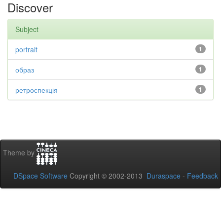
Discover
Subject
portrait
1
образ
1
ретроспекція
1
Theme by
DSpace Software
Copyright © 2002-2013
Duraspace
-
Feedback