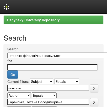
Skip
Ushynsky University Repository
navigation
Search
Search:
for
Current filters: