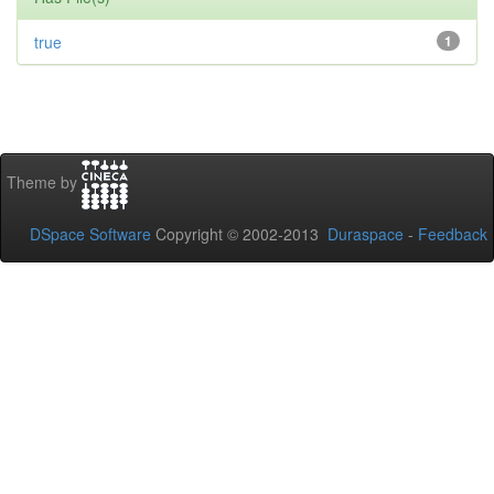
true
1
Theme by
DSpace Software
Copyright © 2002-2013
Duraspace
-
Feedback