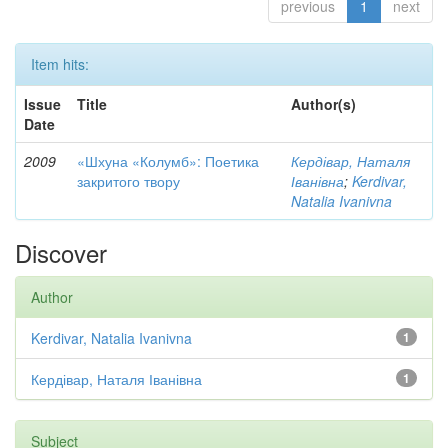
previous
1
next
Item hits:
Issue
Title
Author(s)
Date
2009
«Шхуна «Колумб»: Поетика
Кердівар, Наталя
закритого твору
Іванівна
;
Kerdivar,
Natalia Ivanivna
Discover
Author
Kerdivar, Natalia Ivanivna
1
Кердівар, Наталя Іванівна
1
Subject