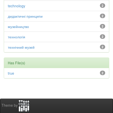
technology
2
дидактичні принципи
2
музейництво
2
технологія
2
технічний музей
2
Has File(s)
true
2
Theme by