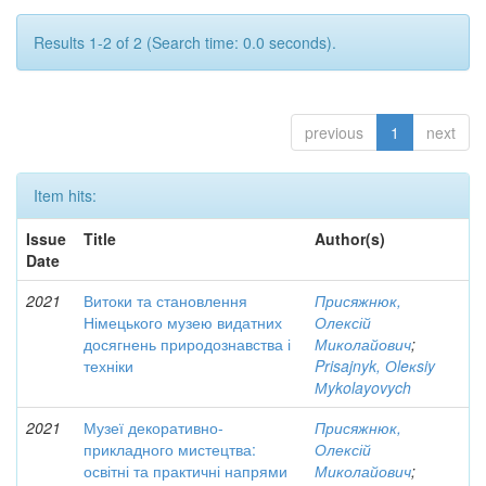
Results 1-2 of 2 (Search time: 0.0 seconds).
previous
1
next
Item hits:
Issue
Title
Author(s)
Date
2021
Витоки та становлення
Присяжнюк,
Німецького музею видатних
Олексій
досягнень природознавства і
Миколайович
;
техніки
Prisajnyk, Оleкsiy
Мykolayovych
2021
Музеї декоративно-
Присяжнюк,
прикладного мистецтва:
Олексій
освітні та практичні напрями
Миколайович
;