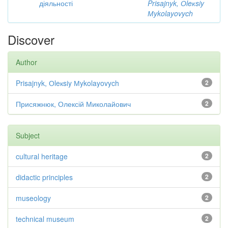
діяльності
Prisajnyk, Оleкsiy
Мykolayovych
Discover
Author
Prisajnyk, Оleкsiy Мykolayovych
2
Присяжнюк, Олексій Миколайович
2
Subject
cultural heritage
2
didactic principles
2
museology
2
technical museum
2