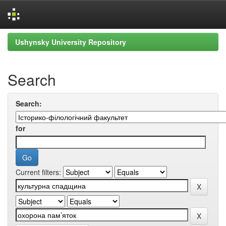
Skip
Ushynsky University Repository
navigation
Search
Search:
for
Current filters: