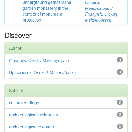
underground gethsemane
Олексій
garden monastery in the
Миколайович
;
context of monument
Prisajnyk, Оleкsiy
protection
Мykolayovych
Discover
Author
Prisajnyk, Оleкsiy Мykolayovych
3
Присяжнюк, Олексій Миколайович
3
Subject
cultural heritage
3
archaeological exploration
2
archaeological research
2