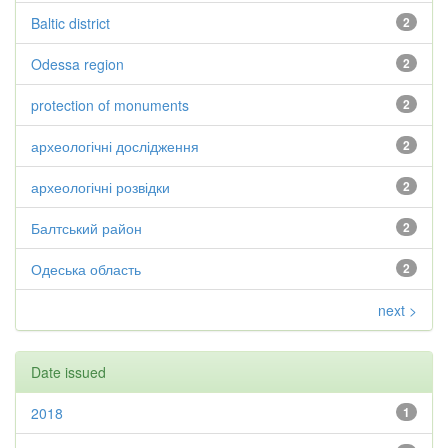
Baltic district
2
Odessa region
2
protection of monuments
2
археологічні дослідження
2
археологічні розвідки
2
Балтський район
2
Одеська область
2
next >
Date issued
2018
1