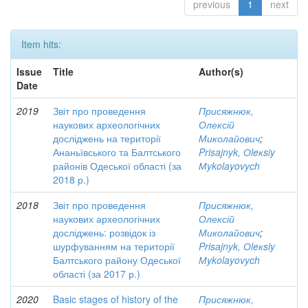
previous
1
next
Item hits:
Issue
Title
Author(s)
Date
2019
Звіт про проведення
Присяжнюк,
наукових археологічних
Олексій
досліджень на території
Миколайович
;
Ананьївського та Балтського
Prisajnyk, Оleкsiy
районів Одеської області (за
Мykolayovych
2018 р.)
2018
Звіт про проведення
Присяжнюк,
наукових археологічних
Олексій
досліджень: розвідок із
Миколайович
;
шурфуванням на території
Prisajnyk, Оleкsiy
Балтського району Одеської
Мykolayovych
області (за 2017 р.)
2020
Basic stages of history of the
Присяжнюк,