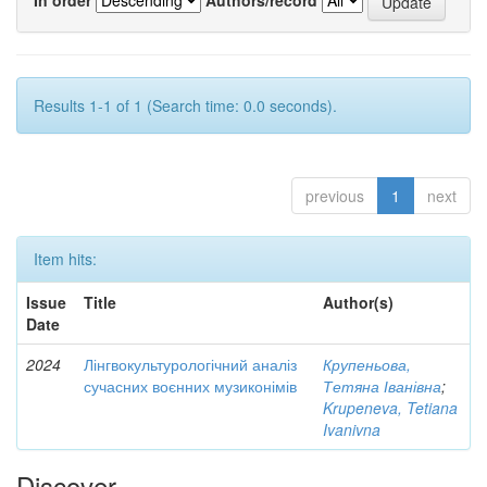
Results 1-1 of 1 (Search time: 0.0 seconds).
previous
1
next
Item hits:
Issue
Title
Author(s)
Date
2024
Лінгвокультурологічний аналіз
Крупеньова,
сучасних воєнних музиконімів
Тетяна Іванівна
;
Krupeneva, Tetiana
Ivanivna
Discover