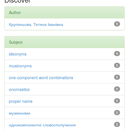
Author
Крупеньова, Тетяна Іванівна
1
Subject
ideonyms
1
musiconyms
1
one-component word combinations
1
onomastics
1
proper name
1
музиконіми
1
однокомпонентні словосполучення
1