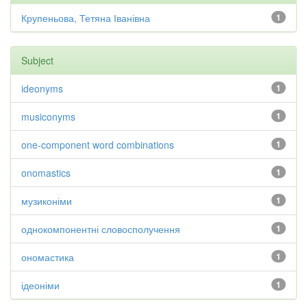
Крупеньова, Тетяна Іванівна
1
Subject
ideonyms
1
musiconyms
1
one-component word combinations
1
onomastics
1
музиконіми
1
однокомпонентні словосполучення
1
ономастика
1
ідеоніми
1