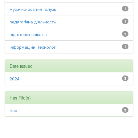
музично-освітня галузь
1
педагогічна діяльность
1
підготовка співаків
1
інформаційні технології
1
Date issued
2024
3
Has File(s)
true
3