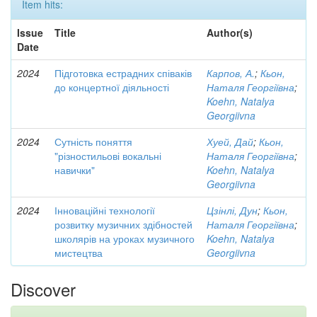
Item hits:
Issue
Title
Author(s)
Date
2024
Підготовка естрадних співаків
Карпов, А.
;
Кьон,
до концертної діяльності
Наталя Георгіївна
;
Koehn, Natalya
Georgiivna
2024
Сутність поняття
Хуей, Дай
;
Кьон,
"різностильові вокальні
Наталя Георгіївна
;
навички"
Koehn, Natalya
Georgiivna
2024
Інноваційні технології
Цзінлі, Дун
;
Кьон,
розвитку музичних здібностей
Наталя Георгіївна
;
школярів на уроках музичного
Koehn, Natalya
мистецтва
Georgiivna
Discover