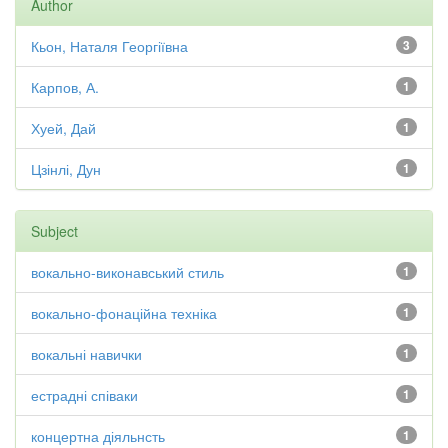
Author
Кьон, Наталя Георгіївна
3
Карпов, А.
1
Хуей, Дай
1
Цзінлі, Дун
1
Subject
вокально-виконавський стиль
1
вокально-фонаційна техніка
1
вокальні навички
1
естрадні співаки
1
концертна діяльнсть
1