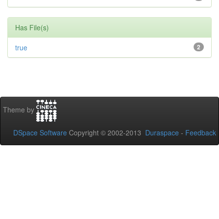
Has File(s)
true
2
Theme by
DSpace Software
Copyright © 2002-2013
Duraspace
-
Feedback