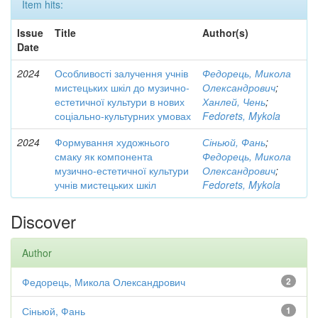
Item hits:
Issue
Title
Author(s)
Date
2024
Особливості залучення учнів
Федорець, Микола
мистецьких шкіл до музично-
Олександрович
;
естетичної культури в нових
Ханлей, Чень
;
соціально-культурних умовах
Fedorets, Mykola
2024
Формування художнього
Сіньюй, Фань
;
смаку як компонента
Федорець, Микола
музично-естетичної культури
Олександрович
;
учнів мистецьких шкіл
Fedorets, Mykola
Discover
Author
Федорець, Микола Олександрович
2
Сіньюй, Фань
1