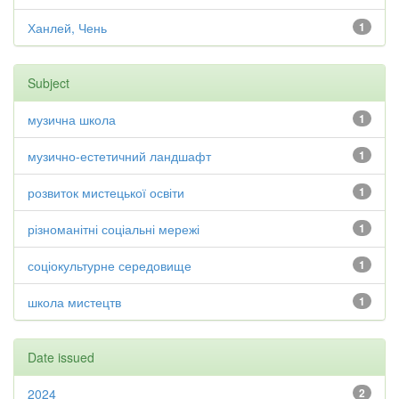
Ханлей, Чень
1
Subject
музична школа
1
музично-естетичний ландшафт
1
розвиток мистецької освіти
1
різноманітні соціальні мережі
1
соціокультурне середовище
1
школа мистецтв
1
Date issued
2024
2