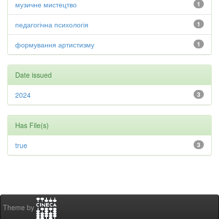
музичне мистецтво
1
педагогічна психологія
1
формування артистизму
1
Date issued
2024
3
Has File(s)
true
3
Theme by