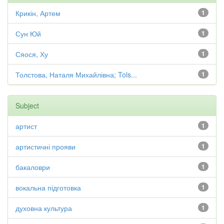
Крикін, Артем
1
Сун Юй
1
Сяося, Ху
1
Толстова, Наталя Михайлівна; Tols...
1
Subject
артист
1
артистичні прояви
1
бакаловри
1
вокальна підготовка
1
духовна культура
1