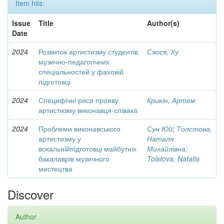
Item hits:
Issue
Title
Author(s)
Date
2024
Розвиток артистизму студентів
Сяося, Ху
музично-педагогічних
спеціальностей у фаховій
підготовці
2024
Специфічні риси прояву
Крикін, Артем
артистизму виконавця-співака
2024
Проблеми виконавського
Сун Юй
;
Толстова,
артистизму у
Наталя
вокальнійпідготовці майбутніх
Михайлівна;
бакалаврів музичного
Tolstova, Natalia
мистецтва
Discover
Author