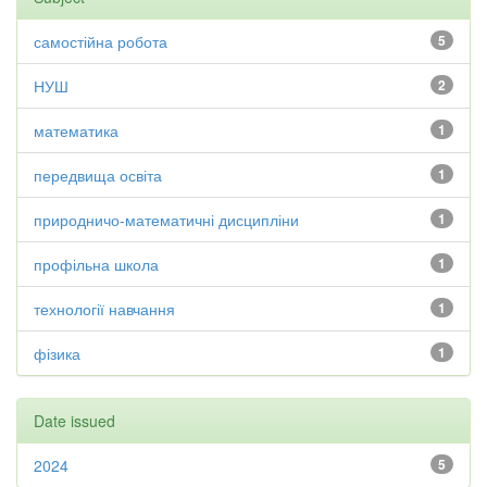
самостійна робота
5
НУШ
2
математика
1
передвища освіта
1
природничо-математичні дисципліни
1
профільна школа
1
технології навчання
1
фізика
1
Date issued
2024
5