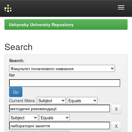
Skip
Ushynsky University Repository
navigation
Search
Search:
for
Current filters: