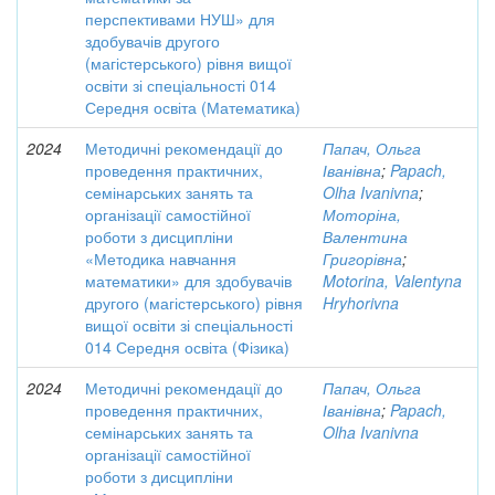
перспективами НУШ» для
здобувачів другого
(магістерського) рівня вищої
освіти зі спеціальності 014
Середня освіта (Математика)
2024
Методичні рекомендації до
Папач, Ольга
проведення практичних,
Іванівна
;
Papach,
семінарських занять та
Olha Ivanivna
;
організації самостійної
Моторіна,
роботи з дисципліни
Валентина
«Методика навчання
Григорівна
;
математики» для здобувачів
Motorina, Valentyna
другого (магістерського) рівня
Hryhorivna
вищої освіти зі спеціальності
014 Середня освіта (Фізика)
2024
Методичні рекомендації до
Папач, Ольга
проведення практичних,
Іванівна
;
Papach,
семінарських занять та
Olha Ivanivna
організації самостійної
роботи з дисципліни