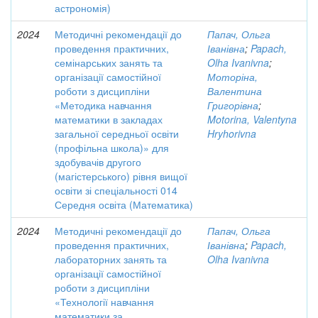
астрономія)
2024
Методичні рекомендації до
Папач, Ольга
проведення практичних,
Іванівна
;
Papach,
семінарських занять та
Olha Ivanivna
;
організації самостійної
Моторіна,
роботи з дисципліни
Валентина
«Методика навчання
Григорівна
;
математики в закладах
Motorina, Valentyna
загальної середньої освіти
Hryhorivna
(профільна школа)» для
здобувачів другого
(магістерського) рівня вищої
освіти зі спеціальності 014
Середня освіта (Математика)
2024
Методичні рекомендації до
Папач, Ольга
проведення практичних,
Іванівна
;
Papach,
лабораторних занять та
Olha Ivanivna
організації самостійної
роботи з дисципліни
«Технології навчання
математики за