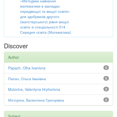
«Методика навчання
математики в закладах
передвищої та вищої освіти»
для здобувачів другого
(магістерського) рівня вищої
освіти зі спеціальності 014
Середня освіта (Математика)
Discover
Author
Papach, Olha Ivanivna
5
Папач, Ольга Іванівна
5
Motorina, Valentyna Hryhorivna
2
Моторіна, Валентина Григорівна
2
Subject