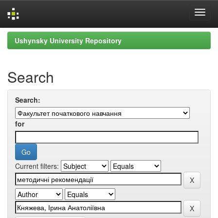
Skip
Ushynsky University Repository
navigation
Search
Search:
for
Current filters: