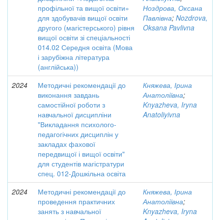
профільної та вищої освіти»
Ноздрова, Оксана
для здобувачів вищої освіти
Павлівна
;
Nozdrova,
другого (магістерського) рівня
Oksana Pavlivna
вищої освіти зі спеціальності
014.02 Середня освіта (Мова
і зарубіжна література
(англійська))
2024
Методичні рекомендації до
Княжева, Ірина
виконання завдань
Анатоліївна
;
самостійної роботи з
Knyazheva, Iryna
навчальної дисципліни
Anatoliyivna
"Викладання психолого-
педагогічних дисциплін у
закладах фахової
передвищої і вищої освіти"
для студентів магістратури
спец. 012-Дошкільна освіта
2024
Методичні рекомендації до
Княжева, Ірина
проведення практичних
Анатоліївна
;
занять з навчальної
Knyazheva, Iryna