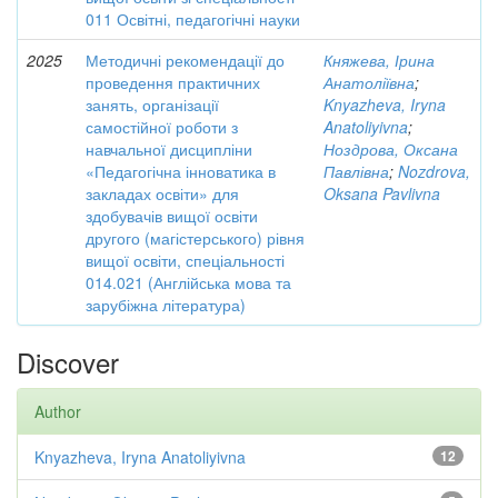
011 Освітні, педагогічні науки
2025
Методичні рекомендації до
Княжева, Ірина
проведення практичних
Анатоліївна
;
занять, організації
Knyazheva, Iryna
самостійної роботи з
Anatoliyivna
;
навчальної дисципліни
Ноздрова, Оксана
«Педагогічна інноватика в
Павлівна
;
Nozdrova,
закладах освіти» для
Oksana Pavlivna
здобувачів вищої освіти
другого (магістерського) рівня
вищої освіти, спеціальності
014.021 (Англійська мова та
зарубіжна література)
Discover
Author
Knyazheva, Iryna Anatoliyivna
12