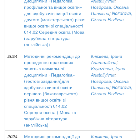
дисципліни «Педагогіка
Anatoliyivna
;
профільної та вищої освіти»
Ноздрова, Оксана
для здобувачів вищої освіти
Павлівна
;
Nozdrova,
другого (магістерського) рівня
Oksana Pavlivna
вищої освіти зі спеціальності
014.02 Середня освіта (Мова
і зарубіжна література
(англійська))
2024
Методичні рекомендації до
Княжева, Ірина
проведення практичних
Анатоліївна
;
занять з навчальної
Knyazheva, Iryna
дисципліни «Педагогіка»
Anatoliyivna
;
(тестові завдання)для
Ноздрова, Оксана
здобувачів вищої освіти
Павлівна
;
Nozdrova,
першого (бакалаврського)
Oksana Pavlivna
рівня вищої освіти зі
спеціальності 014.02
Середня освіта ( Мова та
зарубіжна література
(англійська)
2024
Методичні рекомендації до
Княжева, Ірина