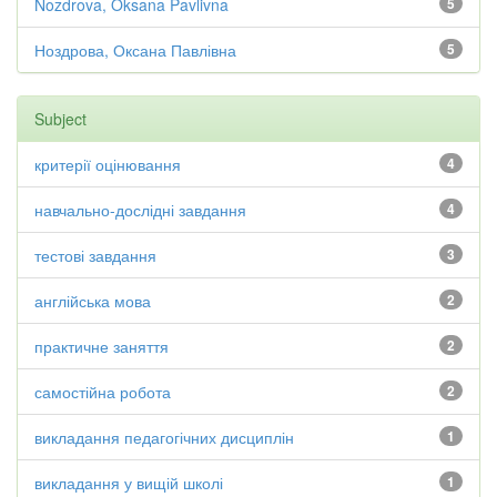
Nozdrova, Oksana Pavlivna
5
Ноздрова, Оксана Павлівна
5
Subject
критерії оцінювання
4
навчально-дослідні завдання
4
тестові завдання
3
англійська мова
2
практичне заняття
2
самостійна робота
2
викладання педагогічних дисциплін
1
викладання у вищій школі
1