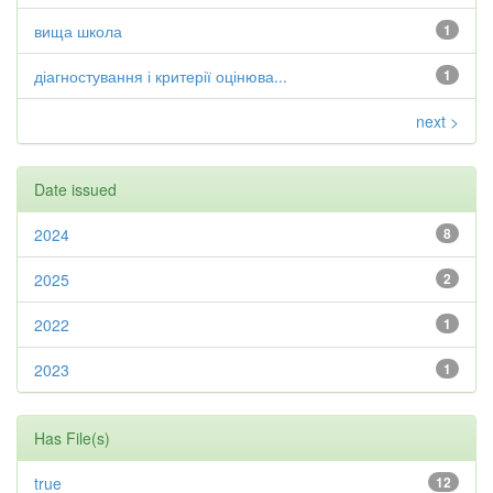
вища школа
1
діагностування і критерії оцінюва...
1
next >
Date issued
2024
8
2025
2
2022
1
2023
1
Has File(s)
true
12