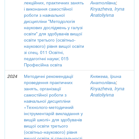
лекційних, практичних занять
Анатоліївна
;
і виконання самостійної
Knyazheva, Iryna
роботи з навчальної
Anatoliyivna
дисципліни "Методологія
наукових досліджень у галузі
освіти" для здобувачів вищої
освіти третього (освітньо-
наукового) рівня вищої освіти
зі спец. 011 Освітні,
педагогічні науки; 015
Професійна освіта
2024
Методичні рекомендації
Княжева, Ірина
проведення практичних
Анатоліївна
;
занять, організації
Knyazheva, Iryna
самостійної роботи з
Anatoliyivna
навчальної дисципліни
«Технолого-методичний
інструментарій викладання у
вищій школі» для здобувачів
вищої освіти третього
(освітньо-наукового) рівня
вищої освіти зі спеціальності