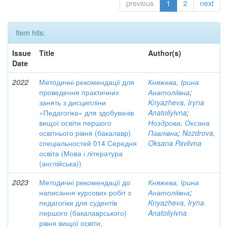
previous
1
2
next
Item hits:
Issue
Title
Author(s)
Date
2022
Методичні рекомендації для
Княжева, Ірина
проведення практичних
Анатоліївна
;
занять з дисципліни
Knyazheva, Iryna
«Педагогіка» для здобувачів
Anatoliyivna
;
вищої освіти першого
Ноздрова, Оксана
освітнього рівня (бакалавр)
Павлівна
;
Nozdrova,
спеціальностей 014 Середня
Oksana Pavlivna
освіта (Мова і література
(англійська))
2023
Методичні рекомендації до
Княжева, Ірина
написання курсових робіт з
Анатоліївна
;
педагогіки для судентів
Knyazheva, Iryna
першого (бакалаврського)
Anatoliyivna
рівня вищої освіти,