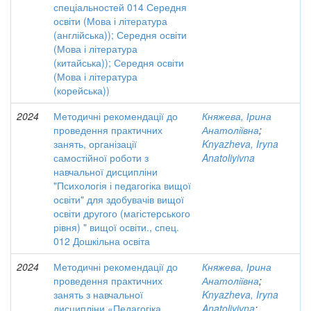
спеціальностей 014 Середня
освіти (Мова і література
(англійська)); Середня освіти
(Мова і література
(китайська)); Середня освіти
(Мова і література
(корейська))
2024
Методичні рекомендації до
Княжева, Ірина
проведення практичних
Анатоліївна
;
занять, організації
Knyazheva, Iryna
самостійної роботи з
Anatoliyivna
навчальної дисципліни
"Психологія і педагогіка вищої
освіти" для здобувачів вищої
освіти другого (магістерського
рівня) " вищої освіти., спец.
012 Дошкільна освіта
2024
Методичні рекомендації до
Княжева, Ірина
проведення практичних
Анатоліївна
;
занять з навчальної
Knyazheva, Iryna
дисципліни «Педагогіка
Anatoliyivna
;