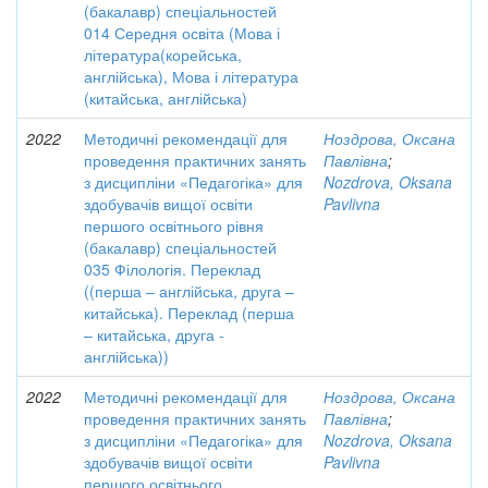
(бакалавр) спеціальностей
014 Середня освіта (Мова і
література(корейська,
англійська), Мова і література
(китайська, англійська)
2022
Методичні рекомендації для
Ноздрова, Оксана
проведення практичних занять
Павлівна
;
з дисципліни «Педагогіка» для
Nozdrova, Oksana
здобувачів вищої освіти
Pavlivna
першого освітнього рівня
(бакалавр) спеціальностей
035 Філологія. Переклад
((перша – англійська, друга –
китайська). Переклад (перша
– китайська, друга -
англійська))
2022
Методичні рекомендації для
Ноздрова, Оксана
проведення практичних занять
Павлівна
;
з дисципліни «Педагогіка» для
Nozdrova, Oksana
здобувачів вищої освіти
Pavlivna
першого освітнього