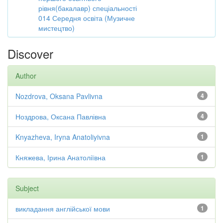
рівня(бакалавр) спеціальності
014 Середня освіта (Музичне
мистецтво)
Discover
Author
Nozdrova, Oksana Pavlivna
4
Ноздрова, Оксана Павлівна
4
Knyazheva, Iryna Anatoliyivna
1
Княжева, Ірина Анатоліївна
1
Subject
викладання англійської мови
1