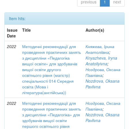
previous
1
next
Item hits:
Issue
Title
Author(s)
Date
2022
Методичні рекомендації для
Княжева, Ірина
проведення практичних занять
Анатоліївна
;
з дисципліни «Педагогіка
Knyazheva, Iryna
вищої освіти» для здобувачів
Anatoliyivna
;
вищої освіти другого
Ноздрова, Оксана
освітнього рівня (магістр)
Павлівна
;
спеціальності 014 Середня
Nozdrova, Oksana
освіта (Мова і
Pavlivna
література(англійська))
2022
Методичні рекомендації для
Ноздрова, Оксана
проведення практичних занять
Павлівна
;
з дисципліни «Педагогіка» для
Nozdrova, Oksana
здобувачів вищої освіти
Pavlivna
першого освітнього рівня