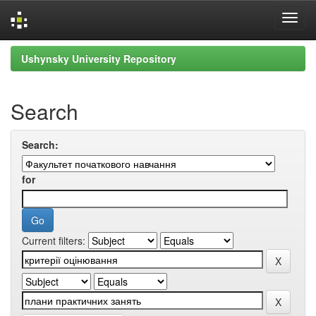
Skip
Ushynsky University Repository
navigation
Search
Search:
for
Current filters: