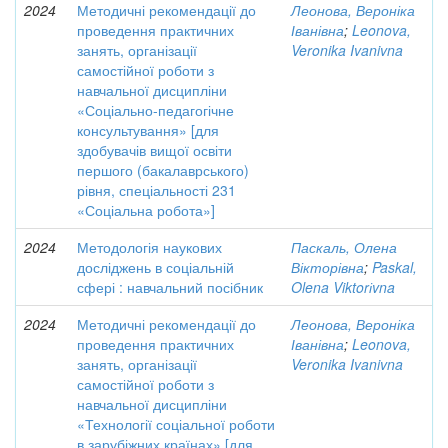
2024
Методичні рекомендації до
Леонова, Вероніка
проведення практичних
Іванівна
;
Leonova,
занять, організації
Veronika Ivanivna
самостійної роботи з
навчальної дисципліни
«Соціально-педагогічне
консультування» [для
здобувачів вищої освіти
першого (бакалаврського)
рівня, спеціальності 231
«Соціальна робота»]
2024
Методологія наукових
Паскаль, Олена
досліджень в соціальній
Вікторівна
;
Paskal,
сфері : навчальний посібник
Olena Viktorіvna
2024
Методичні рекомендації до
Леонова, Вероніка
проведення практичних
Іванівна
;
Leonova,
занять, організації
Veronika Ivanivna
самостійної роботи з
навчальної дисципліни
«Технології соціальної роботи
в зарубіжних країнах» [для