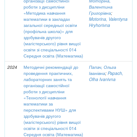
організації самостійної
Моторіна,
роботи з дисципліни
Валентина
«Методика навчання
Григорівна
;
математики в закладах
Motorina, Valentyna
загальної середньої освіти
Hryhorivna
(профільна школа)» для
здобувачів другого
(магістерського) рівня вищої
освіти зі спеціальності 014
Середня освіта (Математика)
2024
Методичні рекомендації до
Папач, Ольга
проведення практичних,
Іванівна
;
Papach,
лабораторних занять та
Olha Ivanivna
організації самостійної
роботи з дисципліни
«Технології навчання
математики за
перспективами НУШ» для
здобувачів другого
(магістерського) рівня вищої
освіти зі спеціальності 014
Середня освіта (Математика)