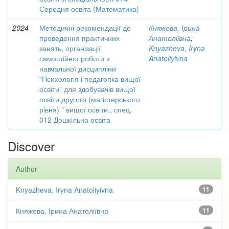
Середня освіта (Математика)
2024
Методичні рекомендації до
Княжева, Ірина
проведення практичних
Анатоліївна
;
занять, організації
Knyazheva, Iryna
самостійної роботи з
Anatoliyivna
навчальної дисципліни
"Психологія і педагогіка вищої
освіти" для здобувачів вищої
освіти другого (магістерського
рівня) " вищої освіти., спец.
012 Дошкільна освіта
Discover
Author
Knyazheva, Iryna Anatoliyivna
11
Княжева, Ірина Анатоліївна
11