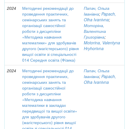
2024
Методичні рекомендації до
Папач, Ольга
проведення практичних,
Іванівна
;
Papach,
семінарських занять та
Olha Ivanivna
;
організації самостійної
Моторіна,
роботи з дисципліни
Валентина
«Методика навчання
Григорівна
;
математики» для здобувачів
Motorina, Valentyna
другого (магістерського) рівня
Hryhorivna
вищої освіти зі спеціальності
014 Середня освіта (Фізика)
2024
Методичні рекомендації до
Папач, Ольга
проведення практичних,
Іванівна
;
Papach,
семінарських занять та
Olha Ivanivna
організації самостійної
роботи з дисципліни
«Методика навчання
математики в закладах
передвищої та вищої освіти»
для здобувачів другого
(магістерського) рівня вищої
освіти зі спеціальності 014