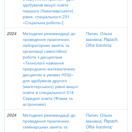
здобувачів вищої освіти
першого (бакалаврського)
рівня, спеціальності 231
«Соціальна робота»]
2024
Методичні рекомендації до
Папач, Ольга
проведення практичних,
Іванівна
;
Papach,
лабораторних занять та
Olha Ivanivna
організації самостійної
роботи з дисципліни
«Технології навчання
природничо-математичних
дисциплін в умовах НУШ»
для здобувачів другого
(магістерського) рівня вищої
освіти зі спеціальності 014
Середня освіта (Фізика та
астрономія)
2024
Методичні рекомендації до
Папач, Ольга
проведення практичних,
Іванівна
;
Papach,
семінарських занять та
Olha Ivanivna
;