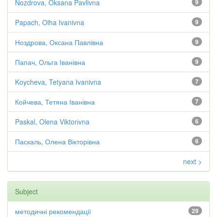
Nozdrova, Oksana Pavlivna
9
Papach, Olha Ivanivna
9
Ноздрова, Оксана Павлівна
9
Папач, Ольга Іванівна
9
Koycheva, Tetyana Ivanivna
7
Койчева, Тетяна Іванівна
7
Paskal, Olena Viktorіvna
6
Паскаль, Олена Вікторівна
6
next >
Subject
методичні рекомендації
29