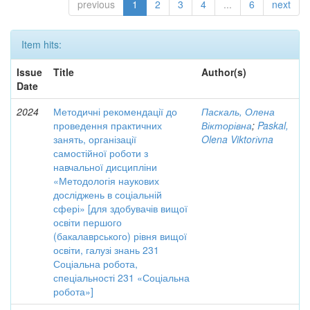
previous
1
2
3
4
...
6
next
Item hits:
Issue
Title
Author(s)
Date
2024
Методичні рекомендації до
Паскаль, Олена
проведення практичних
Вікторівна
;
Paskal,
занять, організації
Olena Viktorіvna
самостійної роботи з
навчальної дисципліни
«Методологія наукових
досліджень в соціальній
сфері» [для здобувачів вищої
освіти першого
(бакалаврського) рівня вищої
освіти, галузі знань 231
Соціальна робота,
спеціальності 231 «Соціальна
робота»]