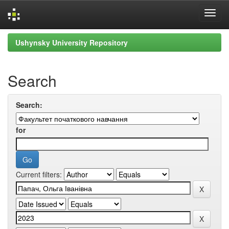
Skip
Ushynsky University Repository
navigation
Search
Search:
for
Current filters: