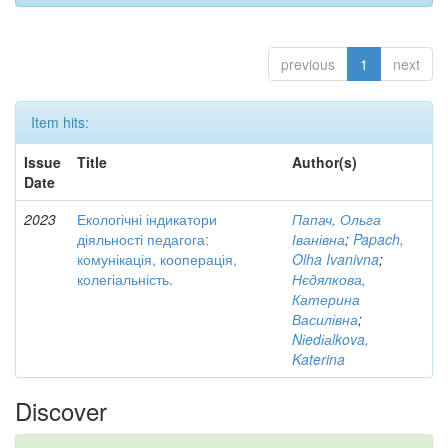
previous
1
next
Item hits:
Issue
Title
Author(s)
Date
2023
Екологічні індикатори
Папач, Ольга
діяльності педагога:
Іванівна
;
Papach,
комунікація, кооперація,
Olha Ivanivna
;
колегіальність.
Нєдялкова,
Катерина
Василівна
;
Nіedіаlkova,
Katerina
Discover