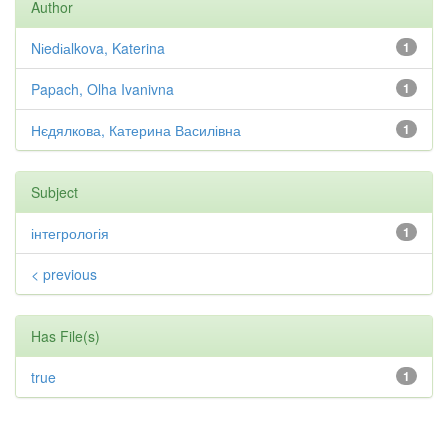
Author
Nіedіаlkova, Katerina
1
Papach, Olha Ivanivna
1
Нєдялкова, Катерина Василівна
1
Subject
інтегрологія
1
< previous
Has File(s)
true
1