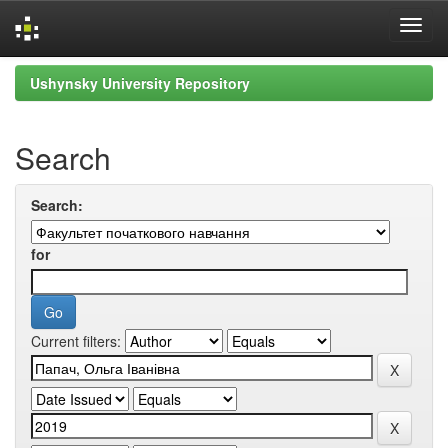
Skip
Ushynsky University Repository
navigation
Search
Search:
for
Current filters: