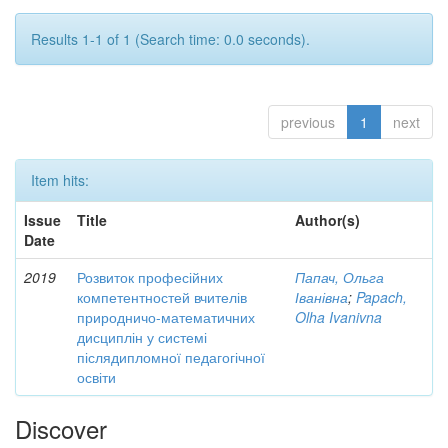
Results 1-1 of 1 (Search time: 0.0 seconds).
previous
1
next
Item hits:
Issue
Title
Author(s)
Date
2019
Розвиток професійних
Папач, Ольга
компетентностей вчителів
Іванівна
;
Papach,
природничо-математичних
Olha Ivanivna
дисциплін у системі
післядипломної педагогічної
освіти
Discover