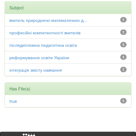
Subject
вчитель природничо-математичних д...
1
професійні компетентності вчителів
1
післядипломна педагогічна освіта
1
реформування освіти України
1
інтеграція змісту навчання
1
Has File(s)
true
1