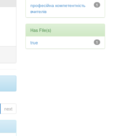
професійна компетентність
1
вчителів
Has File(s)
true
1
next