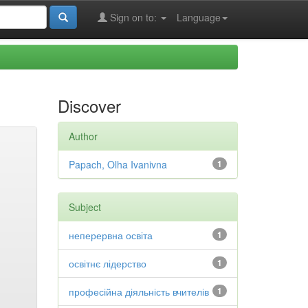
Sign on to:
Language
Discover
Author
Papach, Olha Ivanivna
1
Subject
неперервна освіта
1
освітнє лідерство
1
професійна діяльність вчителів
1