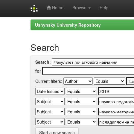
Home
Browse
Help
Skip
Ushynsky University Repository
navigation
Search
Search:
for
Current filters:
Start a new search