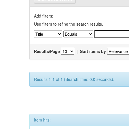
Add filters:
Use filters to refine the search results.
Results/Page
|
Sort items by
Results 1-1 of 1 (Search time: 0.0 seconds).
Item hits: