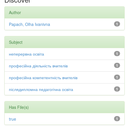
Author
Papach, Olha Ivanivna
1
Subject
неперервна освіта
1
професійна діяльність вчителів
1
професійна компетентність вчителів
1
післядипломна педагогічна освіта
1
Has File(s)
true
1