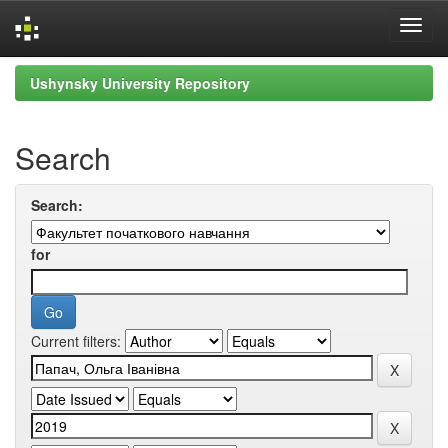
Skip
Ushynsky University Repository
navigation
Search
Search:
for
Current filters: