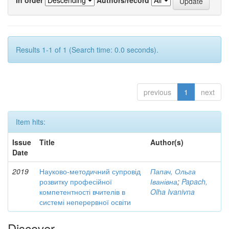
Results 1-1 of 1 (Search time: 0.0 seconds).
previous
1
next
Item hits:
Issue
Title
Author(s)
Date
2019
Науково-методичний супровід
Папач, Ольга
розвитку професійної
Іванівна
;
Papach,
компетентності вчителів в
Olha Ivanivna
системі неперервної освіти
Discover