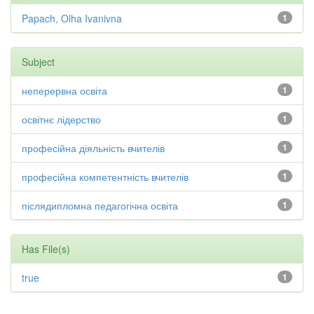
Papach, Olha Ivanivna
1
Subject
неперервна освіта
1
освітнє лідерство
1
професійна діяльність вчителів
1
професійна компетентність вчителів
1
післядипломна педагогічна освіта
1
Has File(s)
true
1