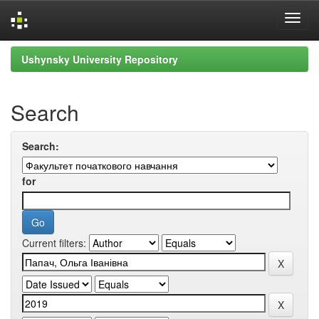
Skip
Ushynsky University Repository
navigation
Search
Search:
for
Current filters: