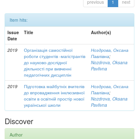
previous
1
next
Item hits:
Issue
Title
Author(s)
Date
2019
Організація самостійної
Ноздрова, Оксана
роботи студентів -магістрантів
Павлівна
;
до науково-дослідної
Nozdrova, Oksana
діяльності при вивченні
Pavlivna
педагогічних дисциплін
2019
Підготовка майбутніх вчителів
Ноздрова, Оксана
до впровадження інклюзивної
Павлівна
;
освіти в освітній простір нової
Nozdrova, Oksana
української школи
Pavlivna
Discover
Author