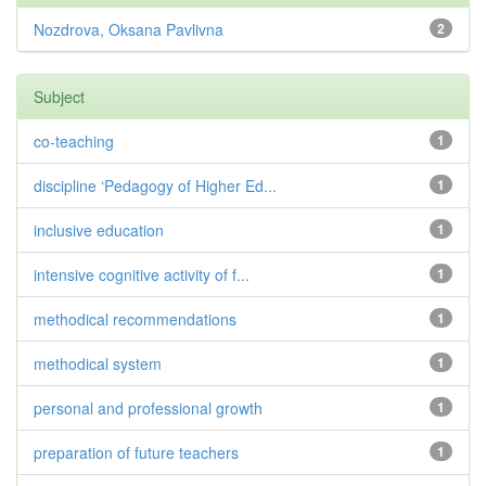
Nozdrova, Oksana Pavlivna
2
Subject
co-teaching
1
discipline ‘Pedagogy of Higher Ed...
1
inclusive education
1
intensive cognitive activity of f...
1
methodical recommendations
1
methodical system
1
personal and professional growth
1
preparation of future teachers
1