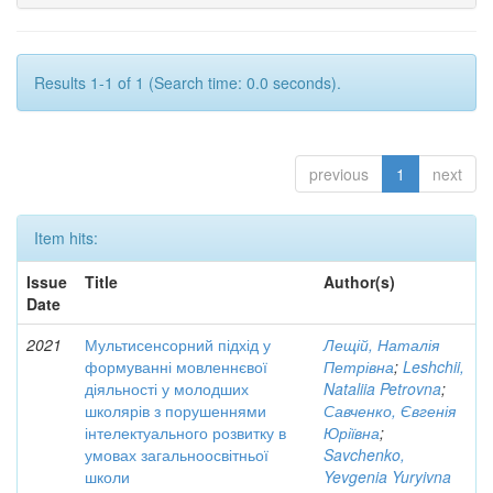
Results 1-1 of 1 (Search time: 0.0 seconds).
previous
1
next
Item hits:
Issue
Title
Author(s)
Date
2021
Мультисенсорний підхід у
Лещій, Наталія
формуванні мовленнєвої
Петрівна
;
Leshchii,
діяльності у молодших
Nataliia Petrovna
;
школярів з порушеннями
Савченко, Євгенія
інтелектуального розвитку в
Юріївна
;
умовах загальноосвітньої
Savchenko,
школи
Yevgenia Yuryivna