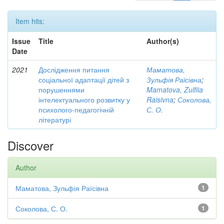
Item hits:
Issue
Title
Author(s)
Date
2021
Дослідження питання
Маматова,
соціальної адаптації дітей з
Зульфія Раїсівна
;
порушеннями
Mamatova, Zulfiia
інтелектуального розвитку у
Raisivna
;
Соколова,
психолого-педагогічній
С. О.
літературі
Discover
Author
Маматова, Зульфія Раїсівна
1
Соколова, С. О.
1