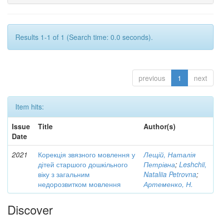
Results 1-1 of 1 (Search time: 0.0 seconds).
previous
1
next
Item hits:
Issue
Title
Author(s)
Date
2021
Корекція звязного мовлення у
Лещій, Наталія
дітей старшого дошкільного
Петрівна
;
Leshchii,
віку з загальним
Nataliia Petrovna
;
недорозвитком мовлення
Артеменко, Н.
Discover