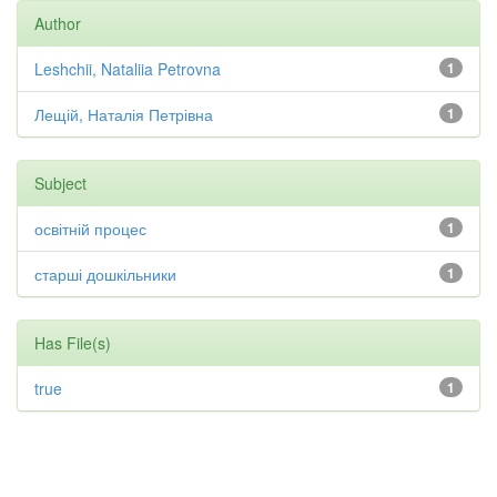
Author
Leshchii, Nataliia Petrovna
1
Лещій, Наталія Петрівна
1
Subject
освітній процес
1
старші дошкільники
1
Has File(s)
true
1