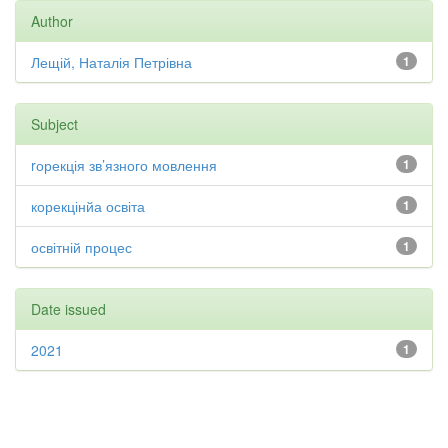
Author
Лещій, Наталія Петрівна
1
Subject
rорекція зв’язного мовлення
1
корекцінйа освіта
1
освітній процес
1
Date issued
2021
1