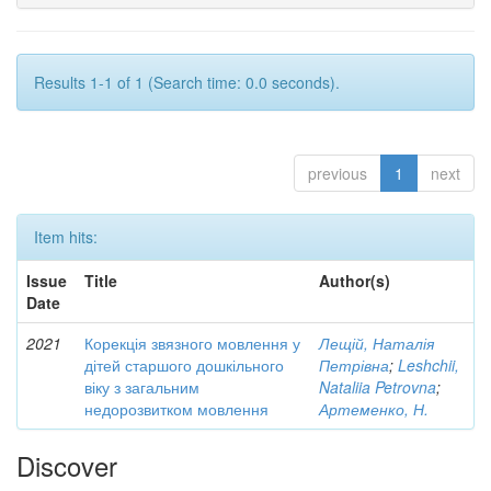
Results 1-1 of 1 (Search time: 0.0 seconds).
previous
1
next
Item hits:
Issue
Title
Author(s)
Date
2021
Корекція звязного мовлення у
Лещій, Наталія
дітей старшого дошкільного
Петрівна
;
Leshchii,
віку з загальним
Nataliia Petrovna
;
недорозвитком мовлення
Артеменко, Н.
Discover