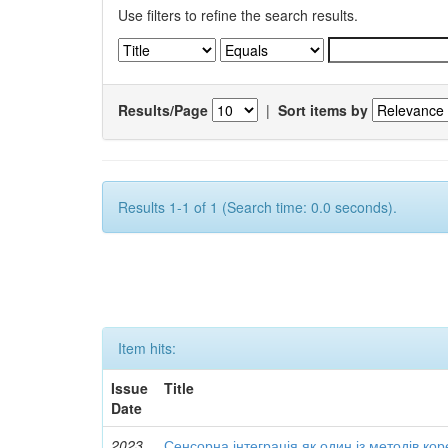
Use filters to refine the search results.
Results/Page
|
Sort items by
Results 1-1 of 1 (Search time: 0.0 seconds).
Item hits:
Issue
Title
Date
2023
Сенсорна інтеграція як один із методів кор