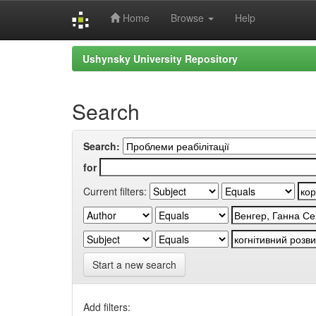
Home
Browse
Help
Skip
Ushynsky University Repository
navigation
Search
Search:
for
Current filters:
Start a new search
Add filters: