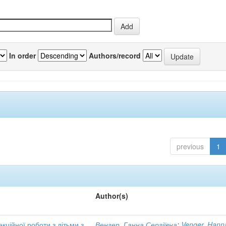
In order
Authors/record
previous
1
Author(s)
екційної роботи з дітьми з
Венгер, Ганна Сергіївна
;
Venger, Hann