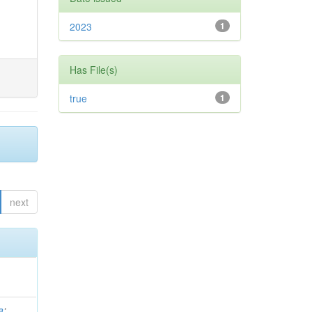
2023
1
Has File(s)
true
1
next
a
;