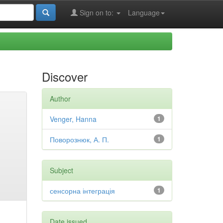
Sign on to:
Language
Discover
Author
Venger, Hanna
1
Поворознюк, А. П.
1
Subject
сенсорна інтеграція
1
Date issued