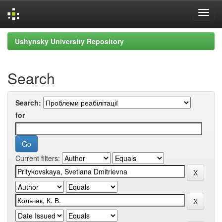
Skip
Ushynsky University Repository
navigation
Search
Search:
for
Current filters: