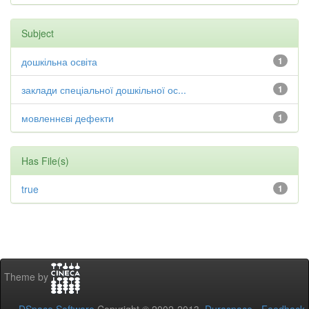
Subject
дошкільна освіта
1
заклади спеціальної дошкільної ос...
1
мовленнєві дефекти
1
Has File(s)
true
1
Theme by