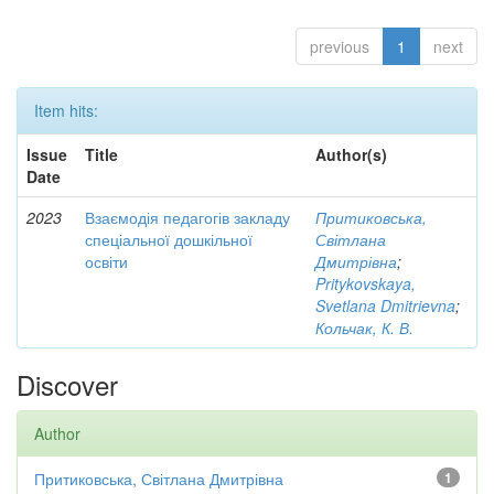
previous
1
next
Item hits:
Issue
Title
Author(s)
Date
2023
Взаємодія педагогів закладу
Притиковська,
спеціальної дошкільної
Світлана
освіти
Дмитрівна
;
Pritykovskaya,
Svetlana Dmitrievna
;
Кольчак, К. В.
Discover
Author
Притиковська, Світлана Дмитрівна
1