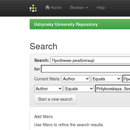
Home
Browse
Help
Skip
Ushynsky University Repository
navigation
Search
Search:
for
Current filters:
Start a new search
Add filters:
Use filters to refine the search results.