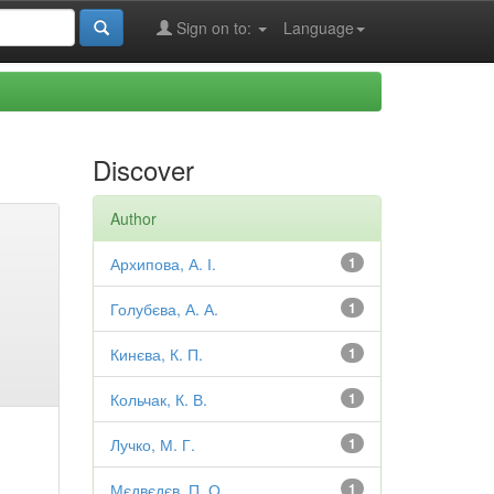
Sign on to:
Language
Discover
Author
Архипова, А. І.
1
Голубєва, А. А.
1
Кинєва, К. П.
1
Кольчак, К. В.
1
Лучко, М. Г.
1
Мєдвєдєв, П. О.
1