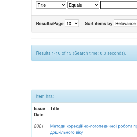
Results/Page
|
Sort items by
Results 1-10 of 13 (Search time: 0.0 seconds).
Item hits:
Issue
Title
Date
2021
Методи корекційно-логопедичної роботи при
дошкільного віку