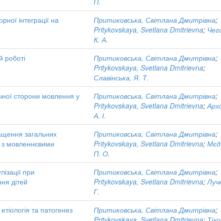
П.
рної інтеграції на
Притиковська, Світлана Дмитрівна
;
Pritykovskaya, Svetlana Dmitrievna
;
Чег
К. А.
й роботі
Притиковська, Світлана Дмитрівна
;
Pritykovskaya, Svetlana Dmitrievna
;
Славінська, Я. Т.
чної сторони мовлення у
Притиковська, Світлана Дмитрівна
;
Pritykovskaya, Svetlana Dmitrievna
;
Арх
А. І.
ращення загальних
Притиковська, Світлана Дмитрівна
;
в з мовленнєвими
Pritykovskaya, Svetlana Dmitrievna
;
Мєд
П. О.
лізації при
Притиковська, Світлана Дмитрівна
;
ння дітей
Pritykovskaya, Svetlana Dmitrievna
;
Луч
Г.
 етіологія та патогенез
Притиковська, Світлана Дмитрівна
;
Pritykovskaya, Svetlana Dmitrievna
;
Тіхо