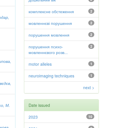
комплексне обстеження
2
одар,
мовленнєві порушення
2
порушення мовлення
2
порушення психо-
2
мовленнєвого розв...
ипова,
motor alleles
1
neuroimaging techniques
1
вєдєв,
next >
ко, М.
Date issued
2023
10
нова,