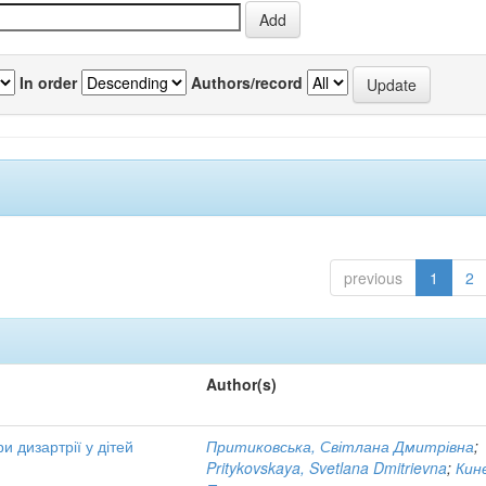
In order
Authors/record
previous
1
2
Author(s)
 дизартрії у дітей
Притиковська, Світлана Дмитрівна
;
Pritykovskaya, Svetlana Dmitrievna
;
Кинє