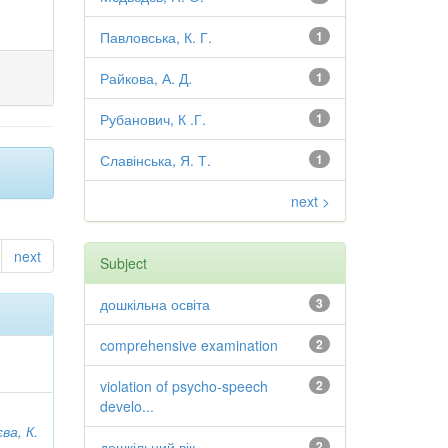
Павловська, К. Г.
1
Райкова, А. Д.
1
Рубанович, К .Г.
1
Славінська, Я. Т.
1
next >
next
Subject
дошкільна освіта
3
comprehensive examination
2
violation of psycho-speech
2
develo...
ва, К.
дошкільний вік
2