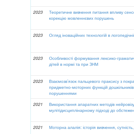
2023
Теоретичне вивчення питання впливу сенсо
корекцію мовленнєвих порушень
2023
Огляд іноваційних технологій в логопедічні
2023
Особливості формування лексико-грамати
дітей в нормі та при ЗНМ
2023
Взаємозв’язок пальцевого праксису з пок
придметно-моторних функцій дошкільникі
порушеннями
2021
Використання апаратних методів нейровізу
мулітідисциплінарному підході до обстеже
2021
Моторна алалія: історія вивчення, сутність,