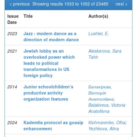
< previous
Showing results 1033 to 1052 of 23485
next >
Issue
Title
Author(s)
Date
2023
Jazz - modern dance as a
Lushtei, E.
direction of modern dance
2021
Jewish lobby as an
Aleskerova, Sara
overlooked power which
Tahir
leads to political
transformations in US
foreign policy
2014
Junior schoolchildren’s
Балакірєва,
productive activity
Вікторія
organization features
Анатоліївна
;
Balakireva, Victoria
Anatoliivna
2024
Kademlia protocol as gossip
Kichmarenko, Olha
;
enhancement
Yezhkova, Alina