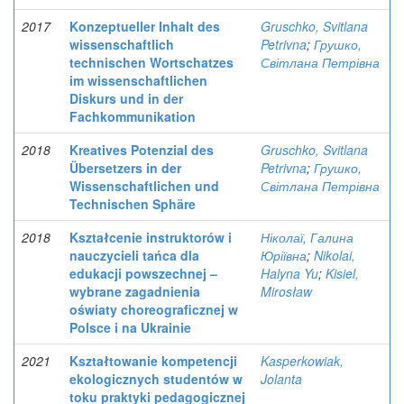
2017
Konzeptueller Inhalt des
Gruschko, Svitlana
wissenschaftlich
Petrivna
;
Грушко,
technischen Wortschatzes
Світлана Петрівна
im wissenschaftlichen
Diskurs und in der
Fachkommunikation
2018
Kreatives Potenzial des
Gruschko, Svitlana
Übersetzers in der
Petrivna
;
Грушко,
Wissenschaftlichen und
Світлана Петрівна
Technischen Sphäre
2018
Kształcenie instruktorów i
Ніколаї, Галина
nauczycieli tańca dla
Юріївна
;
Nikolai,
edukacji powszechnej –
Halyna Yu
;
Kisiel,
wybrane zagadnienia
Mirosław
oświaty choreograficznej w
Polsce i na Ukrainie
2021
Kształtowanie kompetencji
Kasperkowiak,
ekologicznych studentów w
Jolanta
toku praktyki pedagogicznej