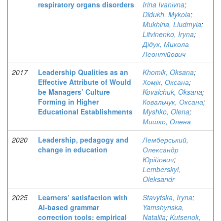
respiratory organs disorders
Irina Ivanіvna
;
Didukh, Mykola
;
Mukhina, Liudmyla
;
Litvinenko, Iryna
;
Дідух, Микола
Леонтійович
2017
Leadership Qualities as an
Khomik, Oksana
;
Effective Attribute of Would
Хомік, Оксана
;
be Managers’ Culture
Kovalchuk, Oksana
;
Forming in Higher
Ковальчук, Оксана
;
Educational Establishments
Myshko, Olena
;
Мишко, Олена
2020
Leadership, pedagogy and
Лемберський,
change in education
Олександр
Юрійович
;
Lemberskyi,
Oleksandr
2025
Learners’ satisfaction with
Stavytska, Iryna
;
AI-based grammar
Yamshynska,
correction tools: empirical
Nataliia
;
Kutsenok,