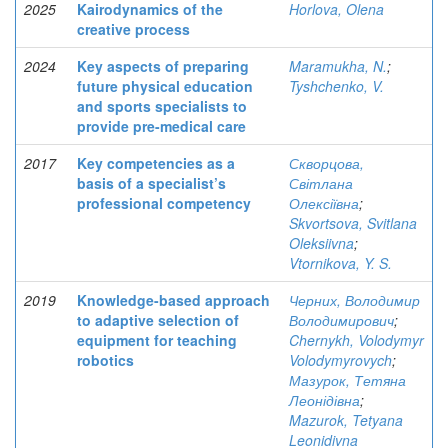
2025
Kairodynamics of the
Horlova, Olena
creative process
2024
Key aspects of preparing
Maramukha, N.
;
future physical education
Tyshchenko, V.
and sports specialists to
provide pre-medical care
2017
Key competencies as a
Скворцова,
basis of a specialist’s
Світлана
professional competency
Олексіївна
;
Skvortsova, Svitlana
Oleksiivna
;
Vtornikova, Y. S.
2019
Knowledge-based approach
Черних, Володимир
to adaptive selection of
Володимирович
;
equipment for teaching
Chernykh, Volodymyr
robotics
Volodymyrovych
;
Мазурок, Тетяна
Леонідівна
;
Mazurok, Tetyana
Leonidivna