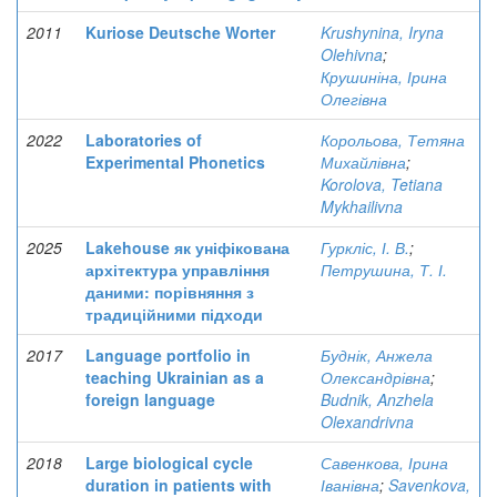
2011
Kuriose Deutsche Worter
Krushynina, Iryna
Olehivna
;
Крушиніна, Ірина
Олегівна
2022
Laboratories of
Корольова, Тетяна
Experimental Phonetics
Михайлівна
;
Korolova, Tetiana
Mykhailivna
2025
Lakehouse як уніфікована
Гуркліс, І. В.
;
архітектура управління
Петрушина, Т. І.
даними: порівняння з
традиційними підходи
2017
Language portfolio in
Буднік, Анжела
teaching Ukrainian as a
Олександрівна
;
foreign language
Budnik, Anzhela
Olexandrivna
2018
Large biological cycle
Савенкова, Ірина
duration in patients with
Іванівна
;
Savenkova,