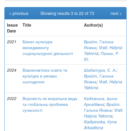
< previous
Showing results 3 to 22 of 73
next >
Issue
Title
Author(s)
Date
2021
Бізнес-культура
Врайт, Галина
менеджменту
Яківна
;
Vrait, Halyna
соціокультурної діяльності
Yakivna
;
Пазюк, Р.
Ю.
2024
Взаємозв'язок освіти та
Шабатура, Є. А.
;
культури в умовах
Врайт, Галина
сьогодення
Яківна
;
Vrait, Halyna
Yakivna
2022
Ворожість як моральна вада
Кадієвська, Ірина
та глобальна проблема
Аркадіївна
;
Врайт,
сучасності
Галина Яківна
;
Vrait,
Halyna Yakivna
;
Kadiyevcka, Iryna
Arkadiivna