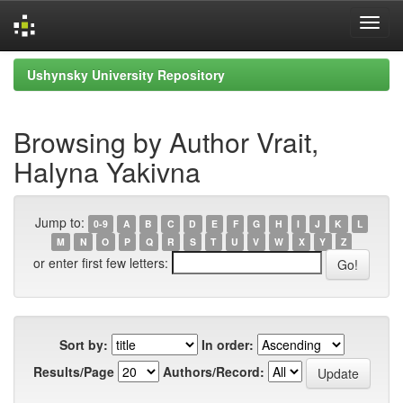
Skip
Ushynsky University Repository
navigation
Browsing by Author Vrait,
Halyna Yakivna
Jump to:
0-9
A
B
C
D
E
F
G
H
I
J
K
L
M
N
O
P
Q
R
S
T
U
V
W
X
Y
Z
or enter first few letters:
Sort by:
In order:
Results/Page
Authors/Record: