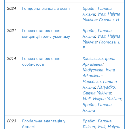
2024
Гендерна рівність в освіті
Врайт, Галина
Яківна
;
Vrait, Halyna
Yakivna
;
Гавриш, Н.
2021
Генеза становлення
Врайт, Галина
концепції трансгуманізму
Яківна
;
Vrait, Halyna
Yakivna
;
Глотова, І.
В.
2014
Генеза становлення
Кадієвська, Ірина
особистості
Аркадіївна
;
Kadiyevcka, Iryna
Arkadiivna
;
Нарядько, Галина
Яківна
;
Naryadko,
Galyna Yakivna
;
Vrait, Halyna Yakivna
;
Врайт, Галина
Яківна
2023
Глобальна адаптація у
Врайт, Галина
бізнесі
Яківна
;
Vrait, Halyna