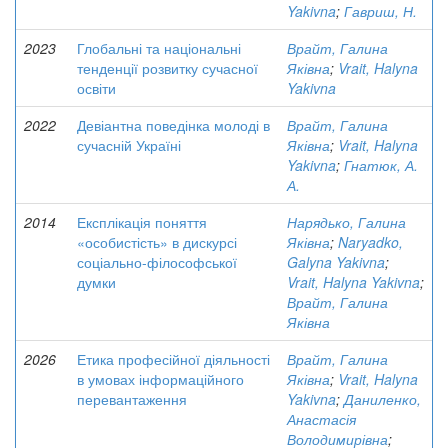
Yakivna
;
Гавриш, Н.
2023
Глобальні та національні
Врайт, Галина
тенденції розвитку сучасної
Яківна
;
Vrait, Halyna
освіти
Yakivna
2022
Девіантна поведінка молоді в
Врайт, Галина
сучасній Україні
Яківна
;
Vrait, Halyna
Yakivna
;
Гнатюк, А.
А.
2014
Експлікація поняття
Нарядько, Галина
«особистість» в дискурсі
Яківна
;
Naryadko,
соціально-філософської
Galyna Yakivna
;
думки
Vrait, Halyna Yakivna
;
Врайт, Галина
Яківна
2026
Етика професійної діяльності
Врайт, Галина
в умовах інформаційного
Яківна
;
Vrait, Halyna
перевантаження
Yakivna
;
Даниленко,
Анастасія
Володимирівна
;