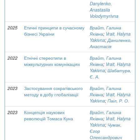
Danylenko,
Anastasiia
Volodymyrivna
2025
Етичні принципи в сучасному
Врайт, Галина
бізнесі України
Яківна
;
Vrait, Halyna
Yakivna
;
Даниленко,
Анастасія
2022
Етнічні стереотипи в
Врайт, Галина
міжкультурних комунікаціях
Яківна
;
Vrait, Halyna
Yakivna
;
Шабатура,
Є. А.
2023
Застосування сократівського
Врайт, Галина
методу в добу глобалізації
Яківна
;
Vrait, Halyna
Yakivna
;
Паіл, Р. О.
2023
Концепція наукових
Врайт, Галина
революцій Томаса Куна
Яківна
;
Vrait, Halyna
Yakivna
;
Чумак,
Єгор
Олександрович