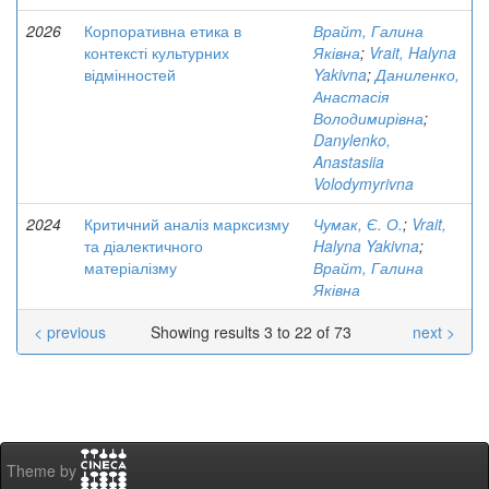
2026
Корпоративна етика в
Врайт, Галина
контексті культурних
Яківна
;
Vrait, Halyna
відмінностей
Yakivna
;
Даниленко,
Анастасія
Володимирівна
;
Danylenko,
Anastasiia
Volodymyrivna
2024
Критичний аналіз марксизму
Чумак, Є. О.
;
Vrait,
та діалектичного
Halyna Yakivna
;
матеріалізму
Врайт, Галина
Яківна
< previous
Showing results 3 to 22 of 73
next >
Theme by