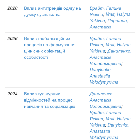
2020
Вплив антитрендів одягу на
Врайт, Галина
думку суспільства
Яківна
;
Vrait, Halyna
Yakivna
;
Паршина,
Анастасія
2026
Вплив глобалізаційних
Врайт, Галина
процесів на формування
Яківна
;
Vrait, Halyna
ціннісних орієнтацій
Yakivna
;
Даниленко,
особистості
Анастасія
Володимирівна
;
Danylenko,
Anastasiia
Volodymyrivna
2024
Вплив культурних
Даниленко,
відмінностей на процес
Анастасія
навчання та соціалізацію
Володимирівна
;
Врайт, Галина
Яківна
;
Vrait, Halyna
Yakivna
;
Danylenko,
Anastasiia
Volodymyrivna