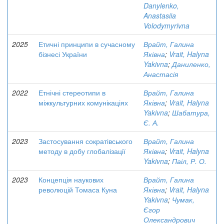
Danylenko,
Anastasiia
Volodymyrivna
2025
Етичні принципи в сучасному
Врайт, Галина
бізнесі України
Яківна
;
Vrait, Halyna
Yakivna
;
Даниленко,
Анастасія
2022
Етнічні стереотипи в
Врайт, Галина
міжкультурних комунікаціях
Яківна
;
Vrait, Halyna
Yakivna
;
Шабатура,
Є. А.
2023
Застосування сократівського
Врайт, Галина
методу в добу глобалізації
Яківна
;
Vrait, Halyna
Yakivna
;
Паіл, Р. О.
2023
Концепція наукових
Врайт, Галина
революцій Томаса Куна
Яківна
;
Vrait, Halyna
Yakivna
;
Чумак,
Єгор
Олександрович