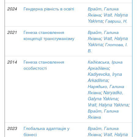
2024
Гендерна рівність в освіті
Врайт, Галина
Яківна
;
Vrait, Halyna
Yakivna
;
Гавриш, Н.
2021
Генеза становлення
Врайт, Галина
концепції трансгуманізму
Яківна
;
Vrait, Halyna
Yakivna
;
Глотова, І.
В.
2014
Генеза становлення
Кадієвська, Ірина
особистості
Аркадіївна
;
Kadiyevcka, Iryna
Arkadiivna
;
Нарядько, Галина
Яківна
;
Naryadko,
Galyna Yakivna
;
Vrait, Halyna Yakivna
;
Врайт, Галина
Яківна
2023
Глобальна адаптація у
Врайт, Галина
бізнесі
Яківна
;
Vrait, Halyna