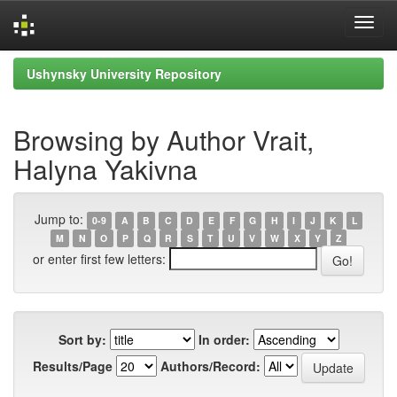
Skip
Ushynsky University Repository
navigation
Browsing by Author Vrait,
Halyna Yakivna
Jump to:
0-9
A
B
C
D
E
F
G
H
I
J
K
L
M
N
O
P
Q
R
S
T
U
V
W
X
Y
Z
or enter first few letters:
Sort by:
In order:
Results/Page
Authors/Record: