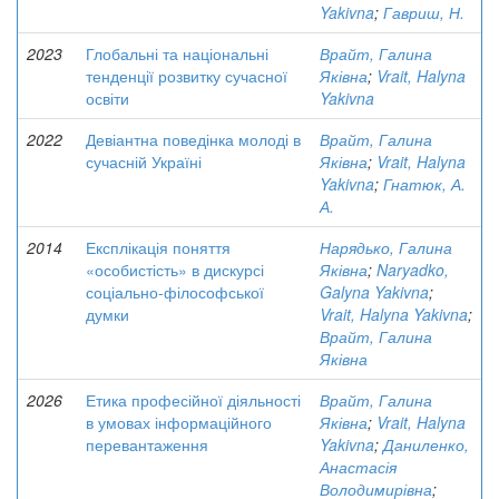
Yakivna
;
Гавриш, Н.
2023
Глобальні та національні
Врайт, Галина
тенденції розвитку сучасної
Яківна
;
Vrait, Halyna
освіти
Yakivna
2022
Девіантна поведінка молоді в
Врайт, Галина
сучасній Україні
Яківна
;
Vrait, Halyna
Yakivna
;
Гнатюк, А.
А.
2014
Експлікація поняття
Нарядько, Галина
«особистість» в дискурсі
Яківна
;
Naryadko,
соціально-філософської
Galyna Yakivna
;
думки
Vrait, Halyna Yakivna
;
Врайт, Галина
Яківна
2026
Етика професійної діяльності
Врайт, Галина
в умовах інформаційного
Яківна
;
Vrait, Halyna
перевантаження
Yakivna
;
Даниленко,
Анастасія
Володимирівна
;