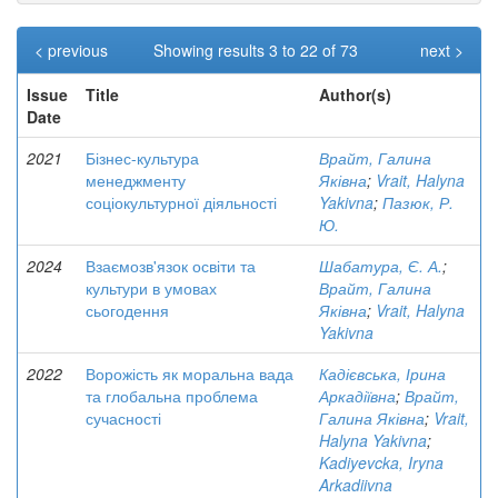
< previous
Showing results 3 to 22 of 73
next >
Issue
Title
Author(s)
Date
2021
Бізнес-культура
Врайт, Галина
менеджменту
Яківна
;
Vrait, Halyna
соціокультурної діяльності
Yakivna
;
Пазюк, Р.
Ю.
2024
Взаємозв'язок освіти та
Шабатура, Є. А.
;
культури в умовах
Врайт, Галина
сьогодення
Яківна
;
Vrait, Halyna
Yakivna
2022
Ворожість як моральна вада
Кадієвська, Ірина
та глобальна проблема
Аркадіївна
;
Врайт,
сучасності
Галина Яківна
;
Vrait,
Halyna Yakivna
;
Kadiyevcka, Iryna
Arkadiivna