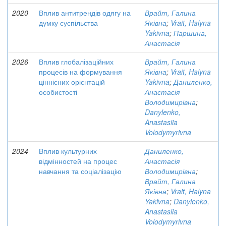
2020
Вплив антитрендів одягу на
Врайт, Галина
думку суспільства
Яківна
;
Vrait, Halyna
Yakivna
;
Паршина,
Анастасія
2026
Вплив глобалізаційних
Врайт, Галина
процесів на формування
Яківна
;
Vrait, Halyna
ціннісних орієнтацій
Yakivna
;
Даниленко,
особистості
Анастасія
Володимирівна
;
Danylenko,
Anastasiia
Volodymyrivna
2024
Вплив культурних
Даниленко,
відмінностей на процес
Анастасія
навчання та соціалізацію
Володимирівна
;
Врайт, Галина
Яківна
;
Vrait, Halyna
Yakivna
;
Danylenko,
Anastasiia
Volodymyrivna