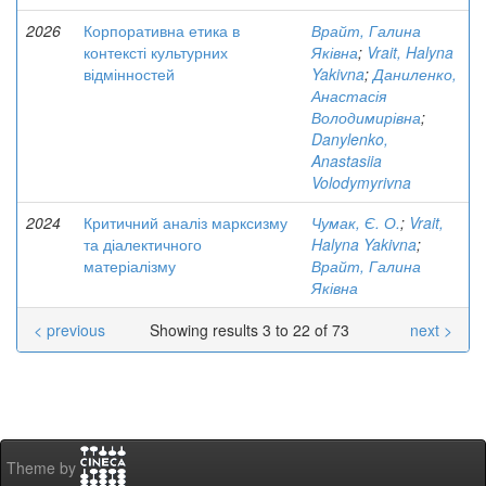
2026
Корпоративна етика в
Врайт, Галина
контексті культурних
Яківна
;
Vrait, Halyna
відмінностей
Yakivna
;
Даниленко,
Анастасія
Володимирівна
;
Danylenko,
Anastasiia
Volodymyrivna
2024
Критичний аналіз марксизму
Чумак, Є. О.
;
Vrait,
та діалектичного
Halyna Yakivna
;
матеріалізму
Врайт, Галина
Яківна
< previous
Showing results 3 to 22 of 73
next >
Theme by