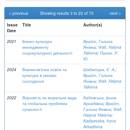
< previous
Showing results 3 to 22 of 73
next >
Issue
Title
Author(s)
Date
2021
Бізнес-культура
Врайт, Галина
менеджменту
Яківна
;
Vrait, Halyna
соціокультурної діяльності
Yakivna
;
Пазюк, Р.
Ю.
2024
Взаємозв'язок освіти та
Шабатура, Є. А.
;
культури в умовах
Врайт, Галина
сьогодення
Яківна
;
Vrait, Halyna
Yakivna
2022
Ворожість як моральна вада
Кадієвська, Ірина
та глобальна проблема
Аркадіївна
;
Врайт,
сучасності
Галина Яківна
;
Vrait,
Halyna Yakivna
;
Kadiyevcka, Iryna
Arkadiivna