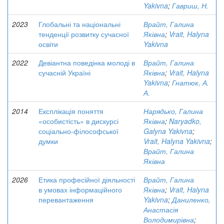
Yakivna
;
Гавриш, Н.
2023
Глобальні та національні
Врайт, Галина
тенденції розвитку сучасної
Яківна
;
Vrait, Halyna
освіти
Yakivna
2022
Девіантна поведінка молоді в
Врайт, Галина
сучасній Україні
Яківна
;
Vrait, Halyna
Yakivna
;
Гнатюк, А.
А.
2014
Експлікація поняття
Нарядько, Галина
«особистість» в дискурсі
Яківна
;
Naryadko,
соціально-філософської
Galyna Yakivna
;
думки
Vrait, Halyna Yakivna
;
Врайт, Галина
Яківна
2026
Етика професійної діяльності
Врайт, Галина
в умовах інформаційного
Яківна
;
Vrait, Halyna
перевантаження
Yakivna
;
Даниленко,
Анастасія
Володимирівна
;