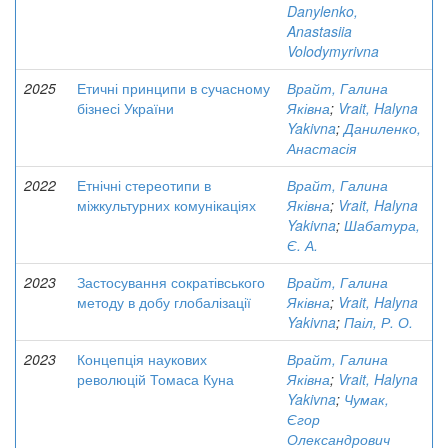
Danylenko,
Anastasiia
Volodymyrivna
2025
Етичні принципи в сучасному
Врайт, Галина
бізнесі України
Яківна
;
Vrait, Halyna
Yakivna
;
Даниленко,
Анастасія
2022
Етнічні стереотипи в
Врайт, Галина
міжкультурних комунікаціях
Яківна
;
Vrait, Halyna
Yakivna
;
Шабатура,
Є. А.
2023
Застосування сократівського
Врайт, Галина
методу в добу глобалізації
Яківна
;
Vrait, Halyna
Yakivna
;
Паіл, Р. О.
2023
Концепція наукових
Врайт, Галина
революцій Томаса Куна
Яківна
;
Vrait, Halyna
Yakivna
;
Чумак,
Єгор
Олександрович