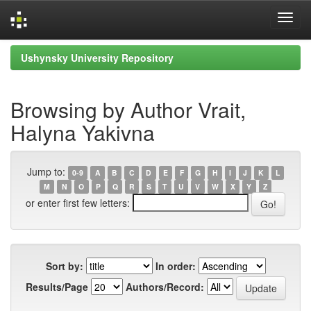
Skip
Ushynsky University Repository
navigation
Browsing by Author Vrait,
Halyna Yakivna
Jump to:
0-9
A
B
C
D
E
F
G
H
I
J
K
L
M
N
O
P
Q
R
S
T
U
V
W
X
Y
Z
or enter first few letters:
Sort by:
In order:
Results/Page
Authors/Record: