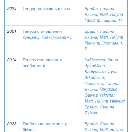
2024
Гендерна рівність в освіті
Врайт, Галина
Яківна
;
Vrait, Halyna
Yakivna
;
Гавриш, Н.
2021
Генеза становлення
Врайт, Галина
концепції трансгуманізму
Яківна
;
Vrait, Halyna
Yakivna
;
Глотова, І.
В.
2014
Генеза становлення
Кадієвська, Ірина
особистості
Аркадіївна
;
Kadiyevcka, Iryna
Arkadiivna
;
Нарядько, Галина
Яківна
;
Naryadko,
Galyna Yakivna
;
Vrait, Halyna Yakivna
;
Врайт, Галина
Яківна
2023
Глобальна адаптація у
Врайт, Галина
бізнесі
Яківна
;
Vrait, Halyna