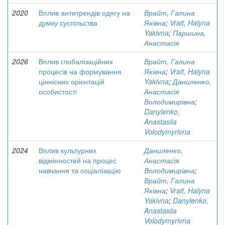
2020
Вплив антитрендів одягу на
Врайт, Галина
думку суспільства
Яківна
;
Vrait, Halyna
Yakivna
;
Паршина,
Анастасія
2026
Вплив глобалізаційних
Врайт, Галина
процесів на формування
Яківна
;
Vrait, Halyna
ціннісних орієнтацій
Yakivna
;
Даниленко,
особистості
Анастасія
Володимирівна
;
Danylenko,
Anastasiia
Volodymyrivna
2024
Вплив культурних
Даниленко,
відмінностей на процес
Анастасія
навчання та соціалізацію
Володимирівна
;
Врайт, Галина
Яківна
;
Vrait, Halyna
Yakivna
;
Danylenko,
Anastasiia
Volodymyrivna