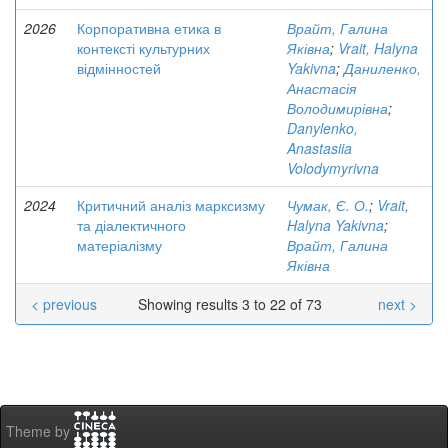
2026
Корпоративна етика в
Врайт, Галина
контексті культурних
Яківна
;
Vrait, Halyna
відмінностей
Yakivna
;
Даниленко,
Анастасія
Володимирівна
;
Danylenko,
Anastasiia
Volodymyrivna
2024
Критичний аналіз марксизму
Чумак, Є. О.
;
Vrait,
та діалектичного
Halyna Yakivna
;
матеріалізму
Врайт, Галина
Яківна
< previous
Showing results 3 to 22 of 73
next >
Theme by