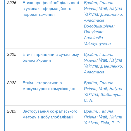
2026
Етика професійної діяльності
Врайт, Галина
в умовах інформаційного
Яківна
;
Vrait, Halyna
перевантаження
Yakivna
;
Даниленко,
Анастасія
Володимирівна
;
Danylenko,
Anastasiia
Volodymyrivna
2025
Етичні принципи в сучасному
Врайт, Галина
бізнесі України
Яківна
;
Vrait, Halyna
Yakivna
;
Даниленко,
Анастасія
2022
Етнічні стереотипи в
Врайт, Галина
міжкультурних комунікаціях
Яківна
;
Vrait, Halyna
Yakivna
;
Шабатура,
Є. А.
2023
Застосування сократівського
Врайт, Галина
методу в добу глобалізації
Яківна
;
Vrait, Halyna
Yakivna
;
Паіл, Р. О.