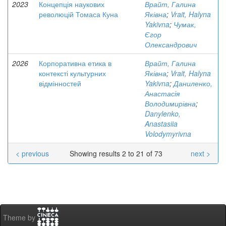
2023
Концепція наукових
Врайт, Галина
революцій Томаса Куна
Яківна
;
Vrait, Halyna
Yakivna
;
Чумак,
Єгор
Олександрович
2026
Корпоративна етика в
Врайт, Галина
контексті культурних
Яківна
;
Vrait, Halyna
відмінностей
Yakivna
;
Даниленко,
Анастасія
Володимирівна
;
Danylenko,
Anastasiia
Volodymyrivna
< previous
Showing results 2 to 21 of 73
next >
Theme by