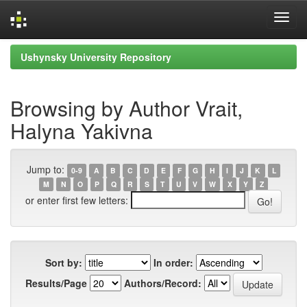
Skip
Ushynsky University Repository
navigation
Browsing by Author Vrait,
Halyna Yakivna
Jump to:
0-9
A
B
C
D
E
F
G
H
I
J
K
L
M
N
O
P
Q
R
S
T
U
V
W
X
Y
Z
or enter first few letters:
Sort by:
In order:
Results/Page
Authors/Record: