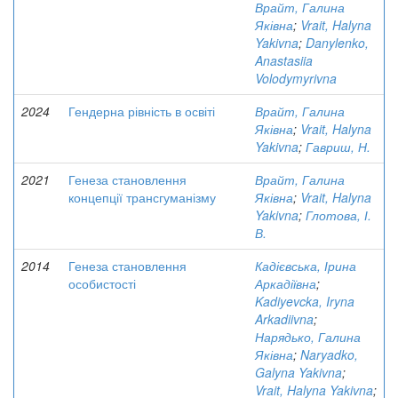
Врайт, Галина
Яківна
;
Vrait, Halyna
Yakivna
;
Danylenko,
Anastasiia
Volodymyrivna
2024
Гендерна рівність в освіті
Врайт, Галина
Яківна
;
Vrait, Halyna
Yakivna
;
Гавриш, Н.
2021
Генеза становлення
Врайт, Галина
концепції трансгуманізму
Яківна
;
Vrait, Halyna
Yakivna
;
Глотова, І.
В.
2014
Генеза становлення
Кадієвська, Ірина
особистості
Аркадіївна
;
Kadiyevcka, Iryna
Arkadiivna
;
Нарядько, Галина
Яківна
;
Naryadko,
Galyna Yakivna
;
Vrait, Halyna Yakivna
;