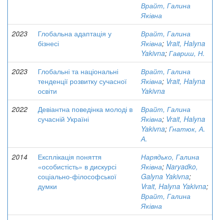
Врайт, Галина
Яківна
2023
Глобальна адаптація у
Врайт, Галина
бізнесі
Яківна
;
Vrait, Halyna
Yakivna
;
Гавриш, Н.
2023
Глобальні та національні
Врайт, Галина
тенденції розвитку сучасної
Яківна
;
Vrait, Halyna
освіти
Yakivna
2022
Девіантна поведінка молоді в
Врайт, Галина
сучасній Україні
Яківна
;
Vrait, Halyna
Yakivna
;
Гнатюк, А.
А.
2014
Експлікація поняття
Нарядько, Галина
«особистість» в дискурсі
Яківна
;
Naryadko,
соціально-філософської
Galyna Yakivna
;
думки
Vrait, Halyna Yakivna
;
Врайт, Галина
Яківна