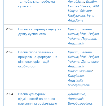
та глобальна проблема
Аркадіївна
;
Врайт,
сучасності
Галина Яківна
;
Vrait,
Halyna Yakivna
;
Kadiyevcka, Iryna
Arkadiivna
2020
Вплив антитрендів одягу на
Врайт, Галина
думку суспільства
Яківна
;
Vrait, Halyna
Yakivna
;
Паршина,
Анастасія
2026
Вплив глобалізаційних
Врайт, Галина
процесів на формування
Яківна
;
Vrait, Halyna
ціннісних орієнтацій
Yakivna
;
Даниленко,
особистості
Анастасія
Володимирівна
;
Danylenko,
Anastasiia
Volodymyrivna
2024
Вплив культурних
Даниленко,
відмінностей на процес
Анастасія
навчання та соціалізацію
Володимирівна
;