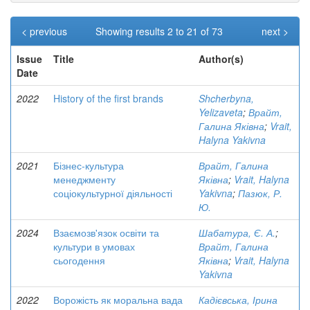
< previous
Showing results 2 to 21 of 73
next >
Issue
Title
Author(s)
Date
2022
History of the first brands
Shcherbyna,
Yelizaveta
;
Врайт,
Галина Яківна
;
Vrait,
Halyna Yakivna
2021
Бізнес-культура
Врайт, Галина
менеджменту
Яківна
;
Vrait, Halyna
соціокультурної діяльності
Yakivna
;
Пазюк, Р.
Ю.
2024
Взаємозв'язок освіти та
Шабатура, Є. А.
;
культури в умовах
Врайт, Галина
сьогодення
Яківна
;
Vrait, Halyna
Yakivna
2022
Ворожість як моральна вада
Кадієвська, Ірина