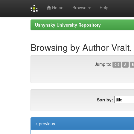
Home
Browse
Help
Skip
Ushynsky University Repository
navigation
Browsing by Author Vrait
Jump to:
0-9
A
B
Sort by:
< previous