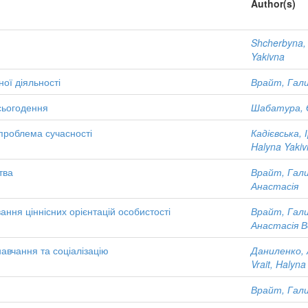
Author(s)
Shcherbyna, 
Yakivna
ої діяльності
Врайт, Гали
 сьогодення
Шабатура, Є
проблема сучасності
Кадієвська, 
Halyna Yaki
тва
Врайт, Гали
Анастасія
ння ціннісних орієнтацій особистості
Врайт, Гали
Анастасія 
авчання та соціалізацію
Даниленко, 
Vrait, Halyna
Врайт, Гали