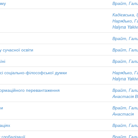
зму
Врайт, Гали
Кадієвська, 
Нарядько, Г
Halyna Yaki
Врайт, Гали
у сучасної освіти
Врайт, Гали
їні
Врайт, Гали
рсі соціально-філософської думки
Нарядько, Г
Halyna Yaki
нформаційного перевантаження
Врайт, Гали
Анастасія 
ни
Врайт, Гали
Анастасія
аціях
Врайт, Гали
 глобалізації
Врайт, Гали