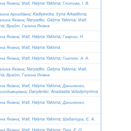
на Яківна
;
Vrait, Halyna Yakivna
;
Глотова, І. В.
Ірина Аркадіївна
;
Kadiyevcka, Iryna Arkadiivna
;
алина Яківна
;
Naryadko, Galyna Yakivna
;
Vrait,
vna
;
Врайт, Галина Яківна
на Яківна
;
Vrait, Halyna Yakivna
;
Гавриш, Н.
на Яківна
;
Vrait, Halyna Yakivna
на Яківна
;
Vrait, Halyna Yakivna
;
Гнатюк, А. А.
алина Яківна
;
Naryadko, Galyna Yakivna
;
Vrait,
vna
;
Врайт, Галина Яківна
на Яківна
;
Vrait, Halyna Yakivna
;
Даниленко,
Володимирівна
;
Danylenko, Anastasiia Volodymyrivna
на Яківна
;
Vrait, Halyna Yakivna
;
Даниленко,
на Яківна
;
Vrait, Halyna Yakivna
;
Шабатура, Є. А.
на Яківна
;
Vrait, Halyna Yakivna
;
Паіл, Р. О.