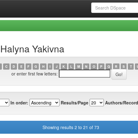
, Halyna Yakivna
C
D
E
F
G
H
I
J
K
L
M
N
O
P
Q
R
S
T
or enter first few letters:
In order:
Results/Page
Authors/Record
Showing results 2 to 21 of 73