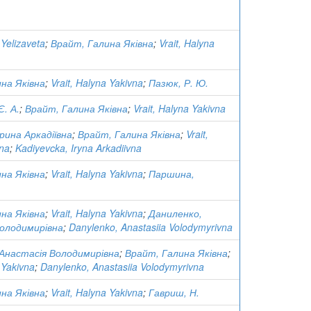
Yelizaveta
;
Врайт, Галина Яківна
;
Vrait, Halyna
на Яківна
;
Vrait, Halyna Yakivna
;
Пазюк, Р. Ю.
. А.
;
Врайт, Галина Яківна
;
Vrait, Halyna Yakivna
Ірина Аркадіївна
;
Врайт, Галина Яківна
;
Vrait,
vna
;
Kadiyevcka, Iryna Arkadiivna
на Яківна
;
Vrait, Halyna Yakivna
;
Паршина,
на Яківна
;
Vrait, Halyna Yakivna
;
Даниленко,
Володимирівна
;
Danylenko, Anastasiia Volodymyrivna
Анастасія Володимирівна
;
Врайт, Галина Яківна
;
 Yakivna
;
Danylenko, Anastasiia Volodymyrivna
на Яківна
;
Vrait, Halyna Yakivna
;
Гавриш, Н.