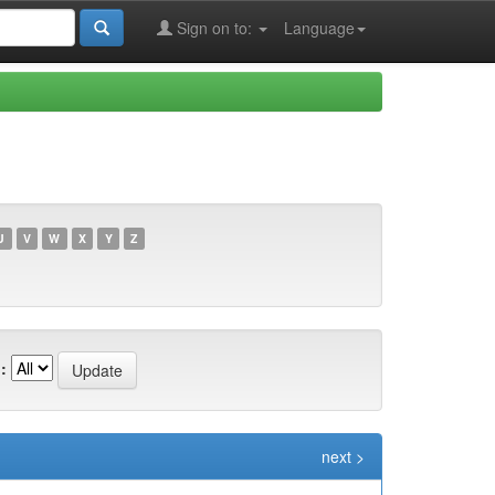
Sign on to:
Language
U
V
W
X
Y
Z
:
next >