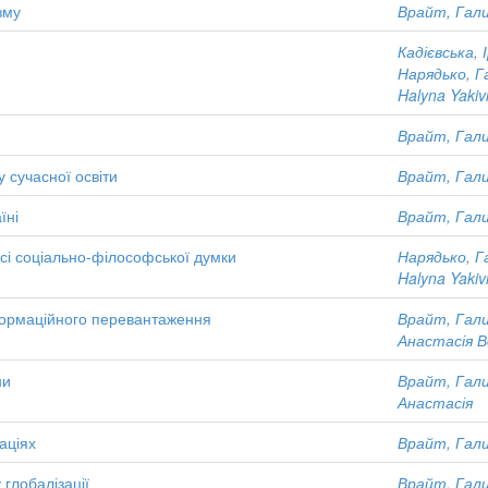
зму
Врайт, Гали
Кадієвська, 
Нарядько, Г
Halyna Yaki
Врайт, Гали
у сучасної освіти
Врайт, Гали
їні
Врайт, Гали
рсі соціально-філософської думки
Нарядько, Г
Halyna Yaki
нформаційного перевантаження
Врайт, Гали
Анастасія 
ни
Врайт, Гали
Анастасія
аціях
Врайт, Гали
 глобалізації
Врайт, Гали