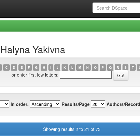
, Halyna Yakivna
C
D
E
F
G
H
I
J
K
L
M
N
O
P
Q
R
S
T
or enter first few letters:
In order:
Results/Page
Authors/Record
Showing results 2 to 21 of 73