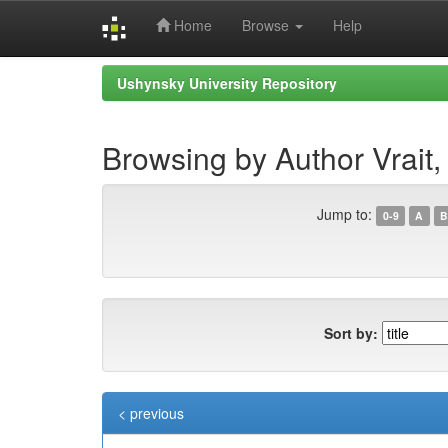
Home
Browse
Help
Skip
Ushynsky University Repository
navigation
Browsing by Author Vrait
Jump to:
0-9
A
B
Sort by:
< previous