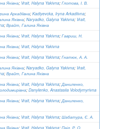
на Яківна
;
Vrait, Halyna Yakivna
;
Глотова, І. В.
Ірина Аркадіївна
;
Kadiyevcka, Iryna Arkadiivna
;
алина Яківна
;
Naryadko, Galyna Yakivna
;
Vrait,
vna
;
Врайт, Галина Яківна
на Яківна
;
Vrait, Halyna Yakivna
;
Гавриш, Н.
на Яківна
;
Vrait, Halyna Yakivna
на Яківна
;
Vrait, Halyna Yakivna
;
Гнатюк, А. А.
алина Яківна
;
Naryadko, Galyna Yakivna
;
Vrait,
vna
;
Врайт, Галина Яківна
на Яківна
;
Vrait, Halyna Yakivna
;
Даниленко,
Володимирівна
;
Danylenko, Anastasiia Volodymyrivna
на Яківна
;
Vrait, Halyna Yakivna
;
Даниленко,
на Яківна
;
Vrait, Halyna Yakivna
;
Шабатура, Є. А.
на Яківна
;
Vrait, Halyna Yakivna
;
Паіл, Р. О.