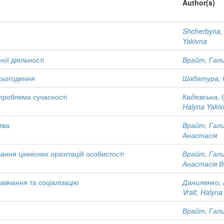
Author(s)
Shcherbyna, 
Yakivna
ої діяльності
Врайт, Гали
 сьогодення
Шабатура, Є
проблема сучасності
Кадієвська, 
Halyna Yaki
тва
Врайт, Гали
Анастасія
ння ціннісних орієнтацій особистості
Врайт, Гали
Анастасія 
авчання та соціалізацію
Даниленко, 
Vrait, Halyna
Врайт, Гали