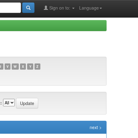
Sign on to:
Language
U
V
W
X
Y
Z
:
next >