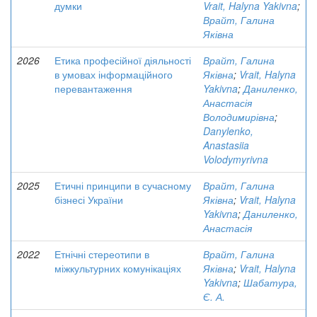
думки
Vrait, Halyna Yakivna
;
Врайт, Галина
Яківна
2026
Етика професійної діяльності
Врайт, Галина
в умовах інформаційного
Яківна
;
Vrait, Halyna
перевантаження
Yakivna
;
Даниленко,
Анастасія
Володимирівна
;
Danylenko,
Anastasiia
Volodymyrivna
2025
Етичні принципи в сучасному
Врайт, Галина
бізнесі України
Яківна
;
Vrait, Halyna
Yakivna
;
Даниленко,
Анастасія
2022
Етнічні стереотипи в
Врайт, Галина
міжкультурних комунікаціях
Яківна
;
Vrait, Halyna
Yakivna
;
Шабатура,
Є. А.