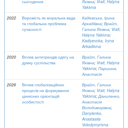
сьогодення
Яківна
;
Vrait, Halyna
Yakivna
2022
Ворожість як моральна вада
Кадієвська, Ірина
та глобальна проблема
Аркадіївна
;
Врайт,
сучасності
Галина Яківна
;
Vrait,
Halyna Yakivna
;
Kadiyevcka, Iryna
Arkadiivna
2020
Вплив антитрендів одягу на
Врайт, Галина
думку суспільства
Яківна
;
Vrait, Halyna
Yakivna
;
Паршина,
Анастасія
2026
Вплив глобалізаційних
Врайт, Галина
процесів на формування
Яківна
;
Vrait, Halyna
ціннісних орієнтацій
Yakivna
;
Даниленко,
особистості
Анастасія
Володимирівна
;
Danylenko,
Anastasiia
Volodymyrivna