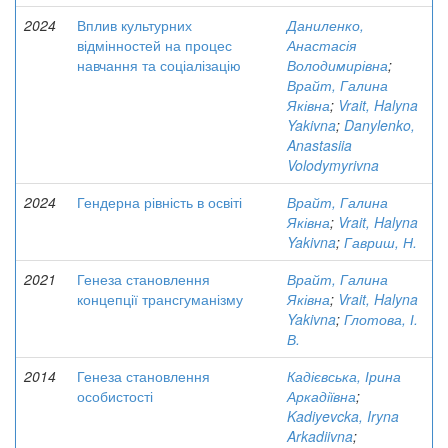
2024
Вплив культурних
Даниленко,
відмінностей на процес
Анастасія
навчання та соціалізацію
Володимирівна
;
Врайт, Галина
Яківна
;
Vrait, Halyna
Yakivna
;
Danylenko,
Anastasiia
Volodymyrivna
2024
Гендерна рівність в освіті
Врайт, Галина
Яківна
;
Vrait, Halyna
Yakivna
;
Гавриш, Н.
2021
Генеза становлення
Врайт, Галина
концепції трансгуманізму
Яківна
;
Vrait, Halyna
Yakivna
;
Глотова, І.
В.
2014
Генеза становлення
Кадієвська, Ірина
особистості
Аркадіївна
;
Kadiyevcka, Iryna
Arkadiivna
;