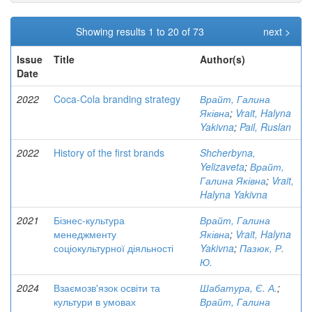
Showing results 1 to 20 of 73
next >
Issue
Title
Author(s)
Date
2022
Coca-Cola branding strategy
Врайт, Галина
Яківна
;
Vrait, Halyna
Yakivna
;
Pail, Ruslan
2022
History of the first brands
Shcherbyna,
Yelizaveta
;
Врайт,
Галина Яківна
;
Vrait,
Halyna Yakivna
2021
Бізнес-культура
Врайт, Галина
менеджменту
Яківна
;
Vrait, Halyna
соціокультурної діяльності
Yakivna
;
Пазюк, Р.
Ю.
2024
Взаємозв'язок освіти та
Шабатура, Є. А.
;
культури в умовах
Врайт, Галина