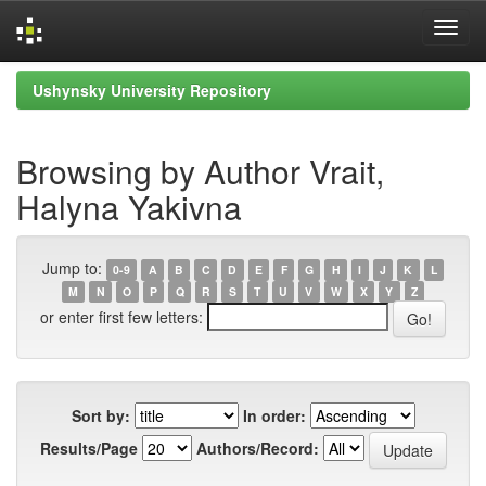
Skip
Ushynsky University Repository
navigation
Browsing by Author Vrait,
Halyna Yakivna
Jump to:
0-9
A
B
C
D
E
F
G
H
I
J
K
L
M
N
O
P
Q
R
S
T
U
V
W
X
Y
Z
or enter first few letters:
Sort by:
In order:
Results/Page
Authors/Record: