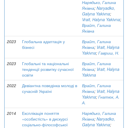
Нарядько, Галина
Яківна
;
Naryadko,
Galyna Yakivna
;
Vrait, Halyna Yakivna
;
Врайт, Галина
Яківна
2023
Глобальна адаптація у
Врайт, Галина
бізнесі
Яківна
;
Vrait, Halyna
Yakivna
;
Гавриш, Н.
2023
Глобальні та національні
Врайт, Галина
тенденції розвитку сучасної
Яківна
;
Vrait, Halyna
освіти
Yakivna
2022
Девіантна поведінка молоді в
Врайт, Галина
сучасній Україні
Яківна
;
Vrait, Halyna
Yakivna
;
Гнатюк, А.
А.
2014
Експлікація поняття
Нарядько, Галина
«особистість» в дискурсі
Яківна
;
Naryadko,
соціально-філософської
Galyna Yakivna
;