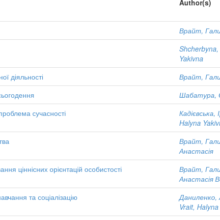
Author(s)
Врайт, Гали
Shcherbyna, 
Yakivna
ої діяльності
Врайт, Гали
 сьогодення
Шабатура, Є
проблема сучасності
Кадієвська, 
Halyna Yaki
тва
Врайт, Гали
Анастасія
ння ціннісних орієнтацій особистості
Врайт, Гали
Анастасія 
авчання та соціалізацію
Даниленко, 
Vrait, Halyna