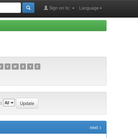
Sign on to:
Language
U
V
W
X
Y
Z
:
next >