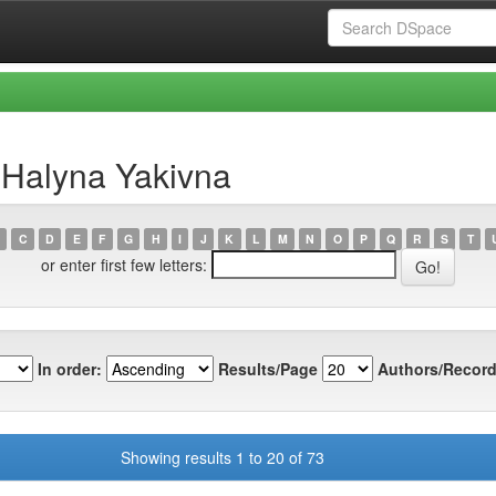
, Halyna Yakivna
C
D
E
F
G
H
I
J
K
L
M
N
O
P
Q
R
S
T
or enter first few letters:
In order:
Results/Page
Authors/Record
Showing results 1 to 20 of 73