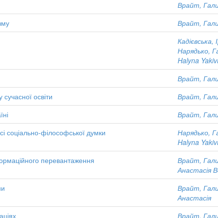
Врайт, Гали
зму
Врайт, Гали
Кадієвська, 
Нарядько, Г
Halyna Yaki
Врайт, Гали
у сучасної освіти
Врайт, Гали
їні
Врайт, Гали
рсі соціально-філософської думки
Нарядько, Г
Halyna Yaki
нформаційного перевантаження
Врайт, Гали
Анастасія 
ни
Врайт, Гали
Анастасія
аціях
Врайт, Гали