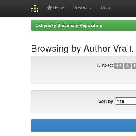
Home
Browse
Help
Skip
Ushynsky University Repository
navigation
Browsing by Author Vrait
Jump to:
0-9
A
B
Sort by: