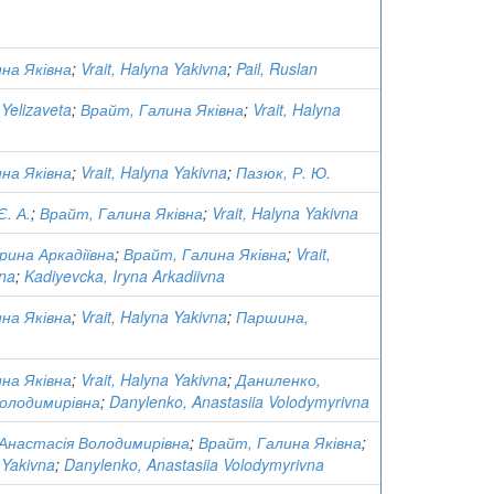
на Яківна
;
Vrait, Halyna Yakivna
;
Pail, Ruslan
Yelizaveta
;
Врайт, Галина Яківна
;
Vrait, Halyna
на Яківна
;
Vrait, Halyna Yakivna
;
Пазюк, Р. Ю.
. А.
;
Врайт, Галина Яківна
;
Vrait, Halyna Yakivna
Ірина Аркадіївна
;
Врайт, Галина Яківна
;
Vrait,
vna
;
Kadiyevcka, Iryna Arkadiivna
на Яківна
;
Vrait, Halyna Yakivna
;
Паршина,
на Яківна
;
Vrait, Halyna Yakivna
;
Даниленко,
Володимирівна
;
Danylenko, Anastasiia Volodymyrivna
Анастасія Володимирівна
;
Врайт, Галина Яківна
;
 Yakivna
;
Danylenko, Anastasiia Volodymyrivna