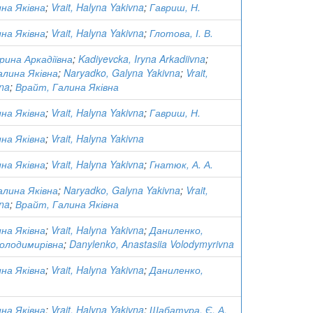
на Яківна
;
Vrait, Halyna Yakivna
;
Гавриш, Н.
на Яківна
;
Vrait, Halyna Yakivna
;
Глотова, І. В.
Ірина Аркадіївна
;
Kadiyevcka, Iryna Arkadiivna
;
алина Яківна
;
Naryadko, Galyna Yakivna
;
Vrait,
vna
;
Врайт, Галина Яківна
на Яківна
;
Vrait, Halyna Yakivna
;
Гавриш, Н.
на Яківна
;
Vrait, Halyna Yakivna
на Яківна
;
Vrait, Halyna Yakivna
;
Гнатюк, А. А.
алина Яківна
;
Naryadko, Galyna Yakivna
;
Vrait,
vna
;
Врайт, Галина Яківна
на Яківна
;
Vrait, Halyna Yakivna
;
Даниленко,
Володимирівна
;
Danylenko, Anastasiia Volodymyrivna
на Яківна
;
Vrait, Halyna Yakivna
;
Даниленко,
на Яківна
;
Vrait, Halyna Yakivna
;
Шабатура, Є. А.