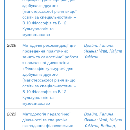
здобувачів другого
(магістерського) рівня вищої
освіти за спеціальностями –
В 10 Філософія та В 12
Культурологія та
музеєзнавство
2026
Методичні рекомендації для
Врайт, Галина
проведення практичних
Яківна
;
Vrait, Halyna
занять та самостійної роботи
Yakivna
з навчальної дисципліни
«Філософія культури»: для
здобувачів другого
(магістерського) рівня вищої
освіти за спеціальностями –
В 10 Філософія та В 12
Культурологія та
музеєзнавство
2023
Методологія педагогічної
Врайт, Галина
діяльності та специфіка
Яківна
;
Vrait, Halyna
викладання філософських
Yakivna
;
Боднар,