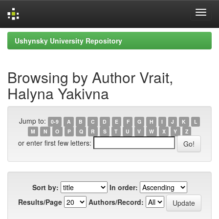
Skip
Ushynsky University Repository
navigation
Browsing by Author Vrait,
Halyna Yakivna
Jump to:
0-9
A
B
C
D
E
F
G
H
I
J
K
L
M
N
O
P
Q
R
S
T
U
V
W
X
Y
Z
or enter first few letters:
Sort by:
In order:
Results/Page
Authors/Record: