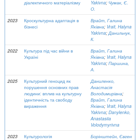
діалектичного матеріалізму
Yakivna
;
Чумак, Є.
О.
2023
Кроскультурна адаптація в
Врайт, Галина
бізнесі
Яківна
;
Vrait, Halyna
Yakivna
;
Данильчук,
К.
2022
Культура під час війни в
Врайт, Галина
Україні
Яківна
;
Vrait, Halyna
Yakivna
;
Паршина,
А.
2025
Культурний геноцид як
Даниленко,
порушення основних прав
Анастасія
людини: вплив на культурну
Володимирівна
;
ідентичність та свободу
Врайт, Галина
вираження
Яківна
;
Vrait, Halyna
Yakivna
;
Danylenko,
Anastasiia
Volodymyrivna
2023
Культурологія
Борінштейн, Євген