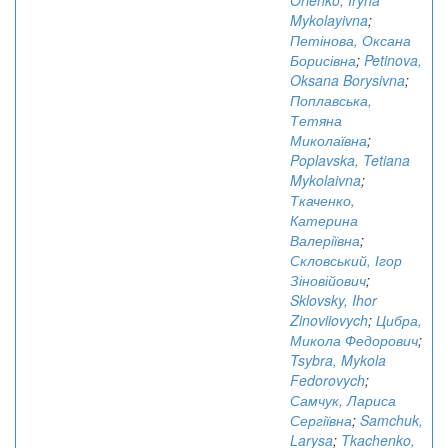
Orlenko, Iryna
Mykolayivna
;
Петінова, Оксана
Борисівна
;
Petinova,
Oksana Borysivna
;
Поплавська,
Тетяна
Миколаївна
;
Poplavska, Tetiana
Mykolaivna
;
Ткаченко,
Катерина
Валеріївна
;
Скловський, Ігор
Зіновійович
;
Sklovsky, Ihor
Zinoviiovych
;
Цибра,
Микола Федорович
;
Tsybra, Mykola
Fedorovych
;
Самчук, Лариса
Сергіївна
;
Samchuk,
Larysa
;
Tkachenko,