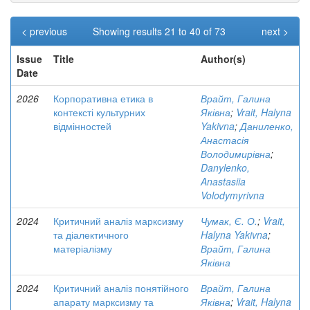
< previous
Showing results 21 to 40 of 73
next >
Issue
Title
Author(s)
Date
2026
Корпоративна етика в
Врайт, Галина
контексті культурних
Яківна
;
Vrait, Halyna
відмінностей
Yakivna
;
Даниленко,
Анастасія
Володимирівна
;
Danylenko,
Anastasiia
Volodymyrivna
2024
Критичний аналіз марксизму
Чумак, Є. О.
;
Vrait,
та діалектичного
Halyna Yakivna
;
матеріалізму
Врайт, Галина
Яківна
2024
Критичний аналіз понятійного
Врайт, Галина
апарату марксизму та
Яківна
;
Vrait, Halyna