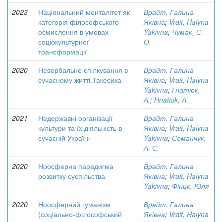
2023
Національний менталітет як
Врайт, Галина
категорія філософського
Яківна
;
Vrait, Halyna
осмислення в умовах
Yakivna
;
Чумак, Є.
соціокультурної
О.
трансформації
2020
Невербальне спілкування в
Врайт, Галина
сучасному житті.Такесика
Яківна
;
Vrait, Halyna
Yakivna
;
Гнатюк,
А.
;
Hnatiuk, А.
2021
Недержавні організації
Врайт, Галина
культури та їх діяльність в
Яківна
;
Vrait, Halyna
сучасній Україні
Yakivna
;
Семанчук,
А. С.
2020
Ноосферна парадигма
Врайт, Галина
розвитку суспільства
Яківна
;
Vrait, Halyna
Yakivna
;
Фіник, Юля
2020
Ноосферний гуманізм
Врайт, Галина
(соціально-філософський
Яківна
;
Vrait, Halyna