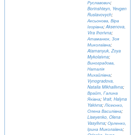
Руславович
;
Borinshteyn, Yevgen
Ruslavovych
;
Аксьонова, Віра
Ігорівна
;
Aksenova,
Vira Ihorivna
;
Атаманюк, Зоя
Миколаївна
;
Atamanyuk, Zoya
Mykolaivna
;
Виноградова,
Наталія
Михайлівна
;
Vynogradova,
Natalia Mikhailivna
;
Врайт, Галина
Яківна
;
Vrait, Halyna
Yakivna
;
Лісеєнко,
Олена Василівна
;
Liseyenko, Olena
Vasylivna
;
Орленко,
Ірина Миколаївна
;