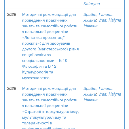
Kateryna
2026
Методичні рекомендації для
Врайт, Галина
проведення практичних
Яківна
;
Vrait, Halyna
занять та самостійної роботи
Yakivna
з навчальної дисципліни
«Логістика презентації
проєктів»: для здобувачів
другого (магістерського) рівня
вищої освіти за
спеціальностями – В 10
Філософія та В 12
Культурологія та
музеєзнавство
2026
Методичні рекомендації для
Врайт, Галина
проведення практичних
Яківна
;
Vrait, Halyna
занять та самостійної роботи
Yakivna
з навчальної дисципліни
«Стратегії інтеркультуралізму,
мультикультуралізму та
толерантності в
соціокультурній сфері»: для