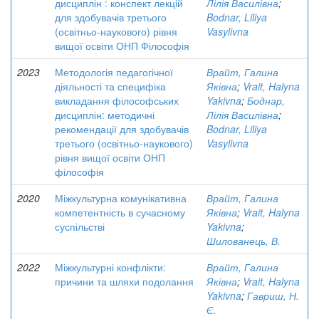
дисциплін : конспект лекцій
Лілія Василівна
;
для здобувачів третього
Bodnar, Liliya
(освітньо-наукового) рівня
Vasylivna
вищої освіти ОНП Філософія
2023
Методологія педагогічної
Врайт, Галина
діяльності та специфіка
Яківна
;
Vrait, Halyna
викладання філософських
Yakivna
;
Боднар,
дисциплін: методичні
Лілія Василівна
;
рекомендації для здобувачів
Bodnar, Liliya
третього (освітньо-наукового)
Vasylivna
рівня вищої освіти ОНП
філософія
2020
Міжкультурна комунікативна
Врайт, Галина
компетентність в сучасному
Яківна
;
Vrait, Halyna
суспільстві
Yakivna
;
Шилованець, В.
2022
Міжкультурні конфлікти:
Врайт, Галина
причини та шляхи подолання
Яківна
;
Vrait, Halyna
Yakivna
;
Гавриш, Н.
Є.