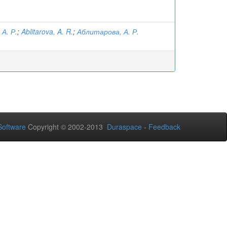
А. Р.
;
Ablitarova, A. R.
;
Аблитарова, А. Р.
oftware
Copyright © 2002-2013
Duraspace
-
Feedback