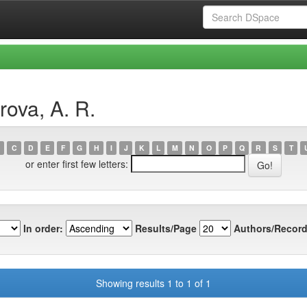
rova, A. R.
C
D
E
F
G
H
I
J
K
L
M
N
O
P
Q
R
S
T
or enter first few letters:
In order:
Results/Page
Authors/Record
Showing results 1 to 1 of 1