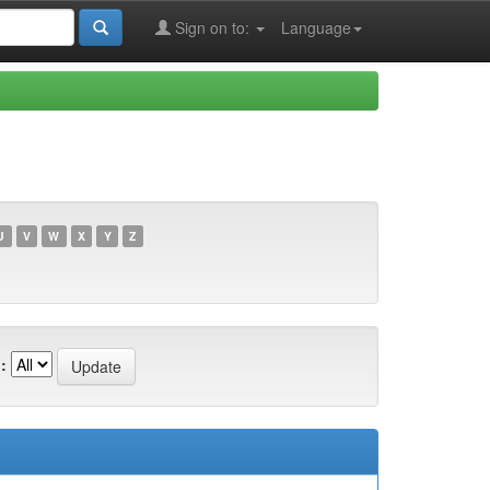
Sign on to:
Language
U
V
W
X
Y
Z
: