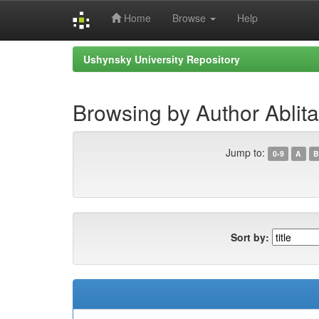
Home
Browse
Help
Skip
Ushynsky University Repository
navigation
Browsing by Author Ablita
Jump to:
0-9
A
B
Sort by: