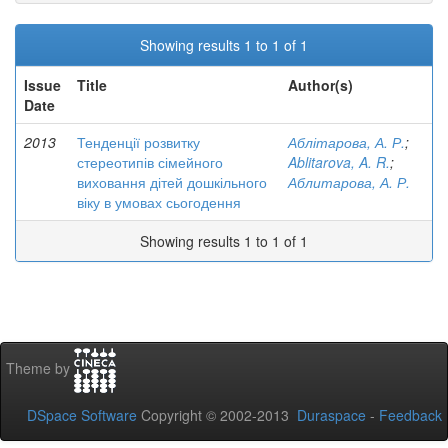
Showing results 1 to 1 of 1
Issue
Title
Author(s)
Date
2013
Тенденції розвитку
Аблітарова, А. Р.
;
стереотипів сімейного
Ablitarova, A. R.
;
виховання дітей дошкільного
Аблитарова, А. Р.
віку в умовах сьогодення
Showing results 1 to 1 of 1
Theme by
DSpace Software
Copyright © 2002-2013
Duraspace
-
Feedback