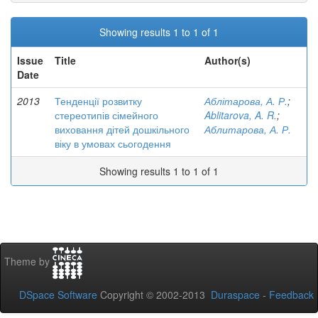
Showing results 1 to 1 of 1
Issue
Title
Author(s)
Date
2013
Тенденції розвитку
Аблітарова, А. Р.
;
стереотипів сімейного
Ablitarova, A. R.
;
виховання дітей дошкільного
Аблитарова, А. Р.
віку в умовах сьогодення
Showing results 1 to 1 of 1
Theme by
DSpace Software
Copyright © 2002-2013
Duraspace
-
Feedback