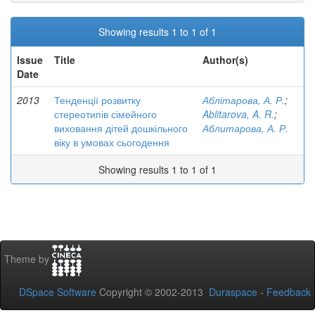
Showing results 1 to 1 of 1
Issue
Title
Author(s)
Date
2013
Тенденції розвитку
Аблітарова, А. Р.
;
стереотипів сімейного
Ablitarova, A. R.
;
виховання дітей дошкільного
Аблитарова, А. Р.
віку в умовах сьогодення
Showing results 1 to 1 of 1
Theme by
DSpace Software
Copyright © 2002-2013
Duraspace
-
Feedback