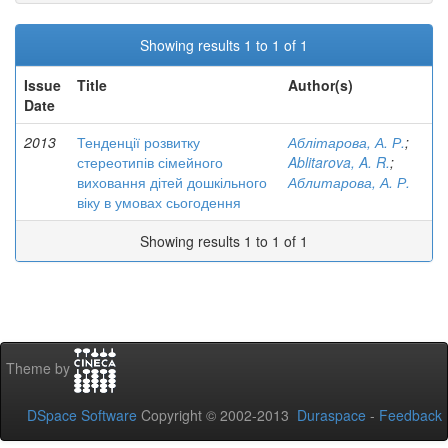
Showing results 1 to 1 of 1
Issue
Title
Author(s)
Date
2013
Тенденції розвитку
Аблітарова, А. Р.
;
стереотипів сімейного
Ablitarova, A. R.
;
виховання дітей дошкільного
Аблитарова, А. Р.
віку в умовах сьогодення
Showing results 1 to 1 of 1
Theme by
DSpace Software
Copyright © 2002-2013
Duraspace
-
Feedback