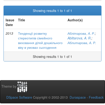
Showing results 1 to 1 of 1
Issue
Title
Author(s)
Date
2013
Тенденції розвитку
Аблітарова, А. Р.
;
стереотипів сімейного
Ablitarova, A. R.
;
виховання дітей дошкільного
Аблитарова, А. Р.
віку в умовах сьогодення
Showing results 1 to 1 of 1
Theme by
DSpace Software
Copyright © 2002-2013
Duraspace
-
Feedback