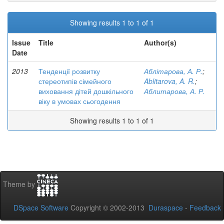
Showing results 1 to 1 of 1
Issue
Title
Author(s)
Date
2013
Тенденції розвитку
Аблітарова, А. Р.
;
стереотипів сімейного
Ablitarova, A. R.
;
виховання дітей дошкільного
Аблитарова, А. Р.
віку в умовах сьогодення
Showing results 1 to 1 of 1
Theme by
DSpace Software
Copyright © 2002-2013
Duraspace
-
Feedback