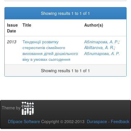
Showing results 1 to 1 of 1
Issue
Title
Author(s)
Date
2013
Тенденції розвитку
Аблітарова, А. Р.
;
стереотипів сімейного
Ablitarova, A. R.
;
виховання дітей дошкільного
Аблитарова, А. Р.
віку в умовах сьогодення
Showing results 1 to 1 of 1
Theme by
DSpace Software
Copyright © 2002-2013
Duraspace
-
Feedback