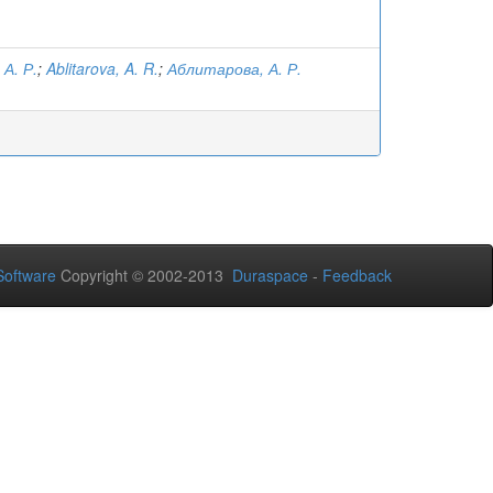
А. Р.
;
Ablitarova, A. R.
;
Аблитарова, А. Р.
oftware
Copyright © 2002-2013
Duraspace
-
Feedback