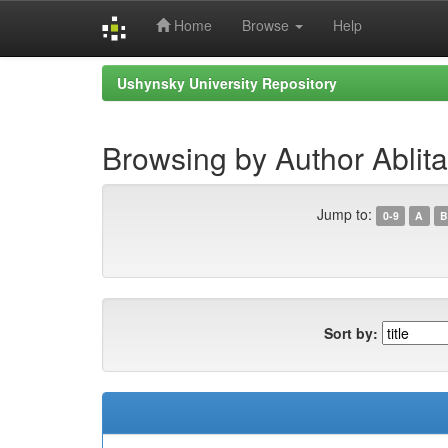
Home
Browse
Help
Skip
Ushynsky University Repository
navigation
Browsing by Author Ablita
Jump to:
0-9
A
B
Sort by: