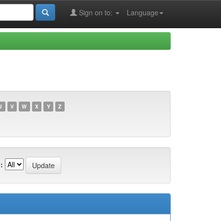
Sign on to:
Language
U
V
W
X
Y
Z
: