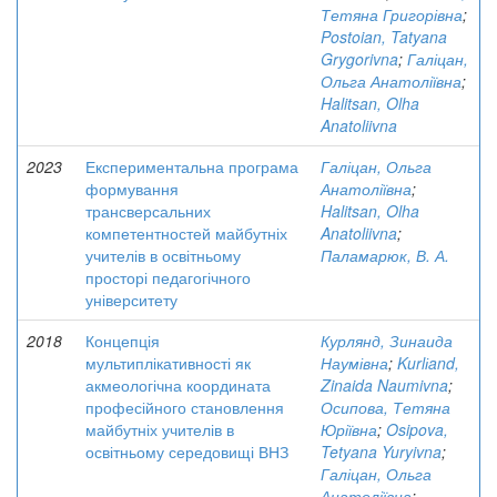
Тетяна Григорівна
;
Postoian, Tatyana
Grygorivna
;
Галіцан,
Ольга Анатоліївна
;
Halitsan, Olha
Anatoliivna
2023
Експериментальна програма
Галіцан, Ольга
формування
Анатоліївна
;
трансверсальних
Halitsan, Olha
компетентностей майбутніх
Anatoliivna
;
учителів в освітньому
Паламарюк, В. А.
просторі педагогічного
університету
2018
Концепція
Курлянд, Зинаида
мультиплікативності як
Наумівна
;
Kurlіand,
акмеологічна координата
Zinaida Naumivna
;
професійного становлення
Осипова, Тетяна
майбутніх учителів в
Юріївна
;
Osipova,
освітньому середовищі ВНЗ
Tetyana Yuryivna
;
Галіцан, Ольга
Анатоліївна
;