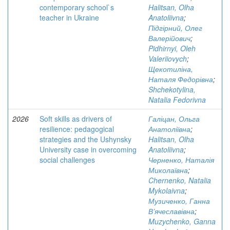
contemporary school`s
Halitsan, Olha
teacher in Ukraine
Anatoliivna
;
Підгірний, Олег
Валерійович
;
Pidhirnyi, Oleh
Valeriiovych
;
Щекотиліна,
Наталя Федорівна
;
Shchekotylina,
Natalia Fedorivna
2026
Soft skills as drivers of
Галіцан, Ольга
resilience: pedagogical
Анатоліївна
;
strategies and the Ushynsky
Halitsan, Olha
University case in overcoming
Anatoliivna
;
social challenges
Черненко, Наталія
Миколаївна
;
Chernenko, Natalia
Mykolaivna
;
Музиченко, Ганна
В’ячеславівна
;
Muzychenko, Ganna