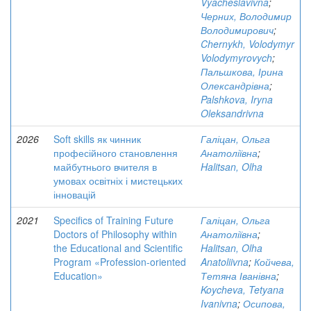
Vyacheslavivna
;
Черних, Володимир
Володимирович
;
Chernykh, Volodymyr
Volodymyrovych
;
Пальшкова, Ірина
Олександрівна
;
Palshkova, Iryna
Oleksandrivna
2026
Soft skills як чинник
Галіцан, Ольга
професійного становлення
Анатоліївна
;
майбутнього вчителя в
Halitsan, Olha
умовах освітніх і мистецьких
інновацій
2021
Specifics of Training Future
Галіцан, Ольга
Doctors of Philosophy within
Анатоліївна
;
the Educational and Scientific
Halitsan, Olha
Program «Profession-oriented
Anatoliivna
;
Койчева,
Education»
Тетяна Іванівна
;
Koycheva, Tetyana
Ivanivna
;
Осипова,