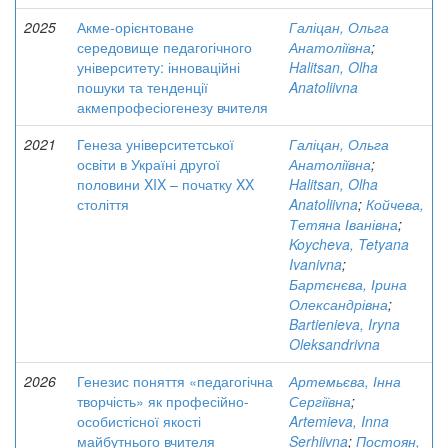
2025
Акме-орієнтоване
Галіцан, Ольга
середовище педагогічного
Анатоліївна
;
університету: інноваційні
Halitsan, Olha
пошуки та тенденції
Anatoliivna
акмепрофесіогенезу вчителя
2021
Генеза університетської
Галіцан, Ольга
освіти в Україні другої
Анатоліївна
;
половини XIX – початку XX
Halitsan, Olha
століття
Anatoliivna
;
Койчева,
Тетяна Іванівна
;
Koycheva, Tetyana
Ivanivna
;
Бартєнєва, Ірина
Олександрівна
;
Bartienieva, Iryna
Oleksandrivna
2026
Генезис поняття «педагогічна
Артемьєва, Інна
творчість» як професійно-
Сергіївна
;
особистісної якості
Artemieva, Inna
майбутнього вчителя
Serhiivna
;
Постоян,