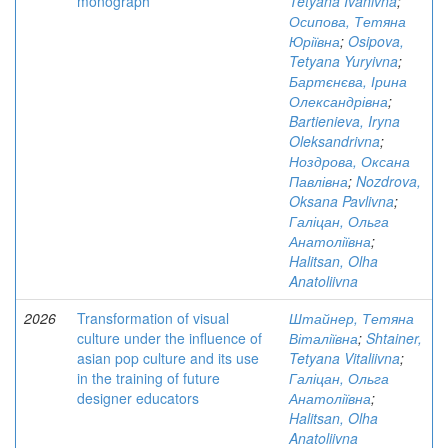
monograph
Tetyana Ivanivna
;
Осипова, Тетяна
Юріївна
;
Osipova,
Tetyana Yuryivna
;
Бартєнєва, Ірина
Олександрівна
;
Bartienieva, Iryna
Oleksandrivna
;
Ноздрова, Оксана
Павлівна
;
Nozdrova,
Oksana Pavlivna
;
Галіцан, Ольга
Анатоліївна
;
Halitsan, Olha
Anatoliivna
2026
Transformation of visual
Штайнер, Тетяна
culture under the influence of
Віталіївна
;
Shtainer,
asian pop culture and its use
Tetyana Vitaliivna
;
in the training of future
Галіцан, Ольга
designer educators
Анатоліївна
;
Halitsan, Olha
Anatoliivna