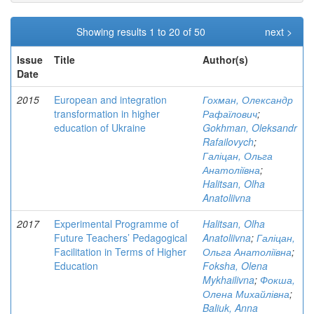
Showing results 1 to 20 of 50
next >
Issue
Title
Author(s)
Date
2015
European and integration
Гохман, Олександр
transformation in higher
Рафаїлович
;
education of Ukraine
Gokhman, Oleksandr
Rafailovych
;
Галіцан, Ольга
Анатоліївна
;
Halitsan, Olha
Anatoliivna
2017
Experimental Programme of
Halitsan, Olha
Future Teachers’ Pedagogical
Anatoliivna
;
Галіцан,
Facilitation in Terms of Higher
Ольга Анатоліївна
;
Education
Foksha, Olena
Mykhailivna
;
Фокша,
Олена Михайлівна
;
Baliuk, Anna