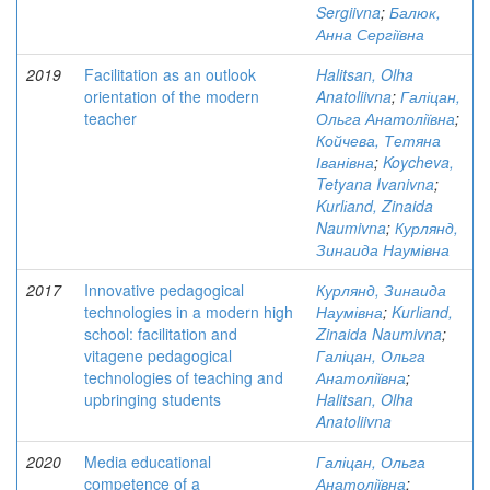
Sergiivna
;
Балюк,
Анна Сергіївна
2019
Facilitation as an outlook
Halitsan, Olha
orientation of the modern
Anatoliivna
;
Галіцан,
teacher
Ольга Анатоліївна
;
Койчева, Тетяна
Іванівна
;
Koycheva,
Tetyana Ivanivna
;
Kurlіand, Zinaida
Naumivna
;
Курлянд,
Зинаида Наумівна
2017
Innovative pedagogical
Курлянд, Зинаида
technologies in a modern high
Наумівна
;
Kurlіand,
school: facilitation and
Zinaida Naumivna
;
vitagene pedagogical
Галіцан, Ольга
technologies of teaching and
Анатоліївна
;
upbringing students
Halitsan, Olha
Anatoliivna
2020
Media educational
Галіцан, Ольга
competence of a
Анатоліївна
;