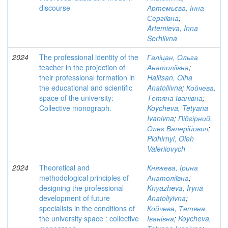
discourse
Артемьєва, Інна
Сергіївна
;
Artemieva, Inna
Serhiivna
2024
The professional identity of the
Галіцан, Ольга
teacher in the projection of
Анатоліївна
;
their professional formation in
Halitsan, Olha
the educational and scientіfic
Anatoliivna
;
Койчева,
space of the university:
Тетяна Іванівна
;
Collective monograph.
Koycheva, Tetyana
Ivanivna
;
Підгірний,
Олег Валерійович
;
Pidhirnyi, Oleh
Valeriiovych
2024
Theoretical and
Княжева, Ірина
methodological principles of
Анатоліївна
;
designing the professional
Knyazheva, Iryna
development of future
Anatoliyivna
;
specialists in the conditions of
Койчева, Тетяна
the university space : collective
Іванівна
;
Koycheva,