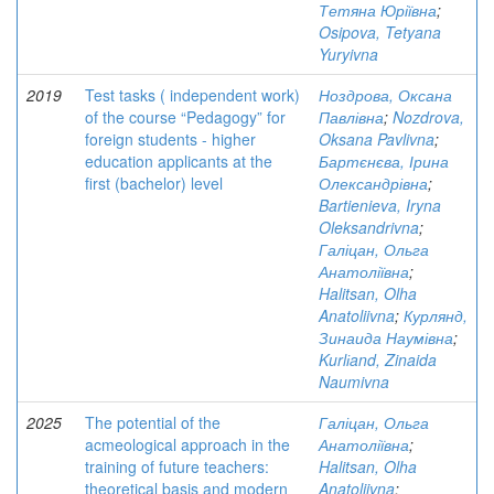
Тетяна Юріївна
;
Osipova, Tetyana
Yuryivna
2019
Test tasks ( independent work)
Ноздрова, Оксана
of the course “Pedagogy” for
Павлівна
;
Nozdrova,
foreign students - higher
Oksana Pavlivna
;
education applicants at the
Бартєнєва, Ірина
first (bachelor) level
Олександрівна
;
Bartienieva, Iryna
Oleksandrivna
;
Галіцан, Ольга
Анатоліївна
;
Halitsan, Olha
Anatoliivna
;
Курлянд,
Зинаида Наумівна
;
Kurlіand, Zinaida
Naumivna
2025
The potential of the
Галіцан, Ольга
acmeological approach in the
Анатоліївна
;
training of future teachers:
Halitsan, Olha
theoretical basis and modern
Anatoliivna
;