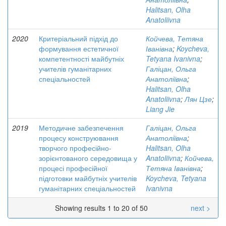
Halitsan, Olha
Anatoliivna
2020
Критеріальний підхід до
Койчева, Тетяна
формування естетичної
Іванівна
;
Koycheva,
компетентності майбутніх
Tetyana Ivanivna
;
учителів гуманітарних
Галіцан, Ольга
спеціальностей
Анатоліївна
;
Halitsan, Olha
Anatoliivna
;
Лян Цзе
;
Liang Jie
2019
Методичне забезпечення
Галіцан, Ольга
процесу конструювання
Анатоліївна
;
творчого професійно-
Halitsan, Olha
зорієнтованого середовища у
Anatoliivna
;
Койчева,
процесі професійної
Тетяна Іванівна
;
підготовки майбутніх учителів
Koycheva, Tetyana
гуманітарних спеціальностей
Ivanivna
Showing results 1 to 20 of 50
next >