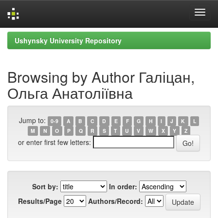
Skip
Ushynsky University Repository
navigation
Browsing by Author Галіцан,
Ольга Анатоліївна
Jump to:
0-9
A
B
C
D
E
F
G
H
I
J
K
L
M
N
O
P
Q
R
S
T
U
V
W
X
Y
Z
or enter first few letters:
Sort by:
In order:
Results/Page
Authors/Record: