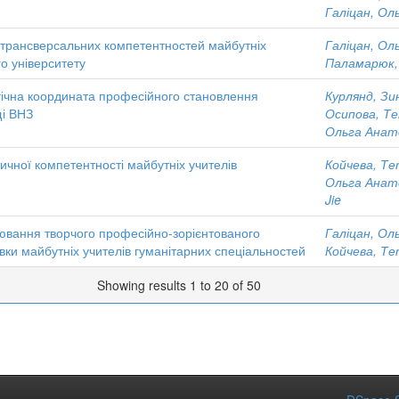
Галіцан, Ол
трансверсальних компетентностей майбутніх
Галіцан, Ол
го університету
Паламарюк, 
гічна координата професійного становлення
Курлянд, Зи
щі ВНЗ
Осипова, Те
Ольга Анато
ичної компетентності майбутніх учителів
Койчева, Те
Ольга Анато
Jie
ювання творчого професійно-зорієнтованого
Галіцан, Ол
вки майбутніх учителів гуманітарних спеціальностей
Койчева, Те
Showing results 1 to 20 of 50