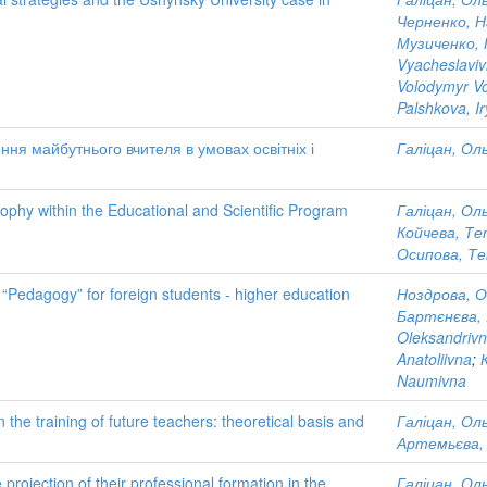
Черненко, Н
Музиченко, 
Vyacheslavi
Volodymyr V
Palshkova, I
ення майбутнього вчителя в умовах освітніх і
Галіцан, Ол
sophy within the Educational and Scientific Program
Галіцан, Ол
Койчева, Те
Осипова, Те
 “Pedagogy” for foreign students - higher education
Ноздрова, О
Бартєнєва, 
Oleksandriv
Anatoliivna
;
Naumivna
 the training of future teachers: theoretical basis and
Галіцан, Ол
Артемьєва, 
 projection of their professional formation in the
Галіцан, Ол