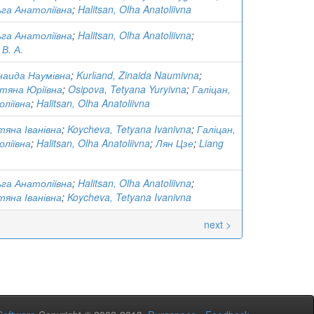
ьга Анатоліївна
;
Halitsan, Olha Anatoliivna
ьга Анатоліївна
;
Halitsan, Olha Anatoliivna
;
В. А.
наида Наумівна
;
Kurlіand, Zinaida Naumivna
;
тяна Юріївна
;
Osipova, Tetyana Yuryivna
;
Галіцан,
ліївна
;
Halitsan, Olha Anatoliivna
тяна Іванівна
;
Koycheva, Tetyana Ivanivna
;
Галіцан,
ліївна
;
Halitsan, Olha Anatoliivna
;
Лян Цзе
;
Liang
ьга Анатоліївна
;
Halitsan, Olha Anatoliivna
;
тяна Іванівна
;
Koycheva, Tetyana Ivanivna
next >