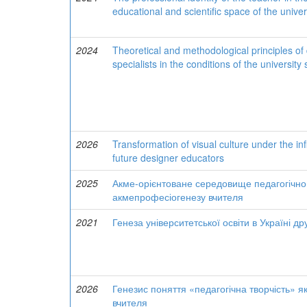
educational and scientіfic space of the unive
2024
Theoretical and methodological principles of
specialists in the conditions of the universit
2026
Transformation of visual culture under the inf
future designer educators
2025
Акме-орієнтоване середовище педагогічного
акмепрофесіогенезу вчителя
2021
Генеза університетської освіти в Україні др
2026
Генезис поняття «педагогічна творчість» я
вчителя