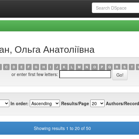
цан, Ольга Анатоліївна
C
D
E
F
G
H
I
J
K
L
M
N
O
P
Q
R
S
T
or enter first few letters:
In order:
Results/Page
Authors/Record
Showing results 1 to 20 of 50