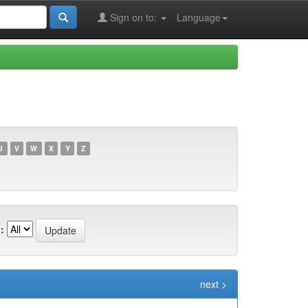
Sign on to:
Language
U
V
W
X
Y
Z
:
next >