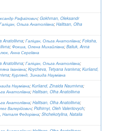
ксандр Рафаїлович
;
Gokhman, Oleksandr
Галіцан, Ольга Анатоліївна
;
Halitsan, Olha
a Anatoliivna
;
Галіцан, Ольга Анатоліївна
;
Foksha,
livna
;
Фокша, Олена Михайлівна
;
Baliuk, Anna
люк, Анна Сергіївна
a Anatoliivna
;
Галіцан, Ольга Анатоліївна
;
тяна Іванівна
;
Koycheva, Tetyana Ivanivna
;
Kurlіand,
mivna
;
Курлянд, Зинаида Наумівна
наида Наумівна
;
Kurlіand, Zinaida Naumivna
;
ьга Анатоліївна
;
Halitsan, Olha Anatoliivna
ьга Анатоліївна
;
Halitsan, Olha Anatoliivna
;
Олег Валерійович
;
Pidhirnyi, Oleh Valeriiovych
;
, Наталя Федорівна
;
Shchekotylina, Natalia
ьга Анатоліївна
;
Halitsan, Olha Anatoliivna
;