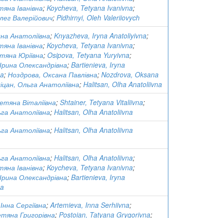
тяна Іванівна
;
Koycheva, Tetyana Ivanivna
;
Олег Валерійович
;
Pidhirnyi, Oleh Valeriiovych
ина Анатоліївна
;
Knyazheva, Iryna Anatoliyivna
;
тяна Іванівна
;
Koycheva, Tetyana Ivanivna
;
тяна Юріївна
;
Osipova, Tetyana Yuryivna
;
Ірина Олександрівна
;
Bartienieva, Iryna
na
;
Ноздрова, Оксана Павлівна
;
Nozdrova, Oksana
іцан, Ольга Анатоліївна
;
Halitsan, Olha Anatoliivna
етяна Віталіївна
;
Shtainer, Tetyana Vitaliivna
;
ьга Анатоліївна
;
Halitsan, Olha Anatoliivna
ьга Анатоліївна
;
Halitsan, Olha Anatoliivna
ьга Анатоліївна
;
Halitsan, Olha Anatoliivna
;
тяна Іванівна
;
Koycheva, Tetyana Ivanivna
;
Ірина Олександрівна
;
Bartienieva, Iryna
na
Інна Сергіївна
;
Artemieva, Inna Serhiivna
;
тяна Григорівна
;
Postoian, Tatyana Grygorivna
;