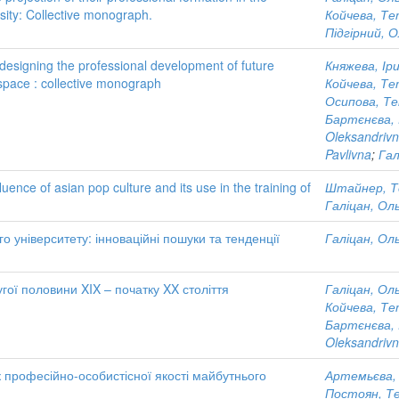
rsity: Collective monograph.
Койчева, Те
Підгірний, 
 designing the professional development of future
Княжева, Ір
y space : collective monograph
Койчева, Те
Осипова, Те
Бартєнєва, 
Oleksandriv
Pavlivna
;
Гал
luence of asian pop culture and its use in the training of
Штайнер, Т
Галіцан, Ол
 університету: інноваційні пошуки та тенденції
Галіцан, Ол
угої половини XIX – початку XX століття
Галіцан, Ол
Койчева, Те
Бартєнєва, 
Oleksandriv
к професійно-особистісної якості майбутнього
Артемьєва, 
Постоян, Те