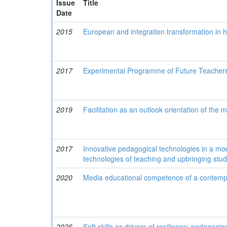
Issue
Title
Date
2015
European and integration transformation in h
2017
Experimental Programme of Future Teachers’ 
2019
Facilitation as an outlook orientation of the
2017
Innovative pedagogical technologies in a mod
technologies of teaching and upbringing stu
2020
Media educational competence of a contempo
2026
Soft skills as drivers of resilience: pedagogi