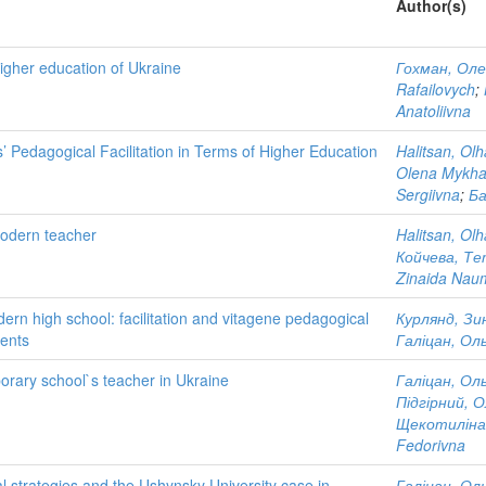
Author(s)
igher education of Ukraine
Гохман, Оле
Rafailovych
;
Anatoliivna
Pedagogical Facilitation in Terms of Higher Education
Halitsan, Olh
Olena Mykhai
Sergiivna
;
Ба
 modern teacher
Halitsan, Olh
Койчева, Те
Zinaida Nau
ern high school: facilitation and vitagene pedagogical
Курлянд, Зи
dents
Галіцан, Ол
rary school`s teacher in Ukraine
Галіцан, Ол
Підгірний, 
Щекотиліна
Fedorivna
cal strategies and the Ushynsky University case in
Галіцан, Ол