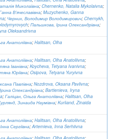
аталія Миколаївна
;
Chernenko, Natalia Mykolaivna
;
Ганна В’ячеславівна
;
Muzychenko, Ganna
vna
;
Черних, Володимир Володимирович
;
Chernykh,
olodymyrovych
;
Пальшкова, Ірина Олександрівна
;
ryna Oleksandrivna
ьга Анатоліївна
;
Halitsan, Olha
ьга Анатоліївна
;
Halitsan, Olha Anatoliivna
;
тяна Іванівна
;
Koycheva, Tetyana Ivanivna
;
тяна Юріївна
;
Osipova, Tetyana Yuryivna
ксана Павлівна
;
Nozdrova, Oksana Pavlivna
;
Ірина Олександрівна
;
Bartienieva, Iryna
na
;
Галіцан, Ольга Анатоліївна
;
Halitsan, Olha
Курлянд, Зинаида Наумівна
;
Kurlіand, Zinaida
ьга Анатоліївна
;
Halitsan, Olha Anatoliivna
;
Інна Сергіївна
;
Artemieva, Inna Serhiivna
ьга Анатоліївна
;
Halitsan, Olha Anatoliivna
;