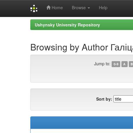
Home
Browse
Help
Skip
Ushynsky University Repository
navigation
Browsing by Author Галі
Jump to:
0-9
A
B
Sort by: