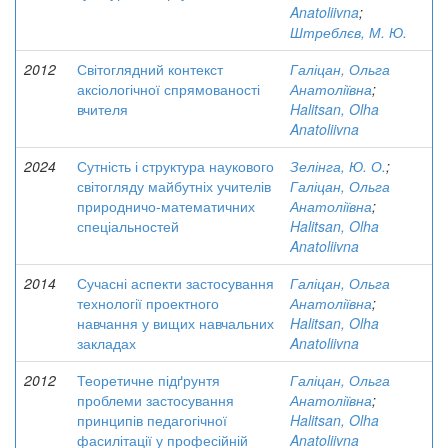
Anatoliivna
;
Штреблєв, М. Ю.
2012
Світоглядний контекст
Галіцан, Ольга
аксіологічної спрямованості
Анатоліївна
;
вчителя
Halitsan, Olha
Anatoliivna
2024
Сутність і структура наукового
Зелінга, Ю. О.
;
світогляду майбутніх учителів
Галіцан, Ольга
природничо-математичних
Анатоліївна
;
спеціальностей
Halitsan, Olha
Anatoliivna
2014
Сучасні аспекти застосування
Галіцан, Ольга
технології проектного
Анатоліївна
;
навчання у вищих навчальних
Halitsan, Olha
закладах
Anatoliivna
2012
Теоретичне підґрунтя
Галіцан, Ольга
проблеми застосування
Анатоліївна
;
принципів педагогічної
Halitsan, Olha
фасилітації у професійній
Anatoliivna