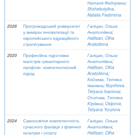
Наталя Федорівна
;
Shchekotylina,
Natalia Fedorivna
2026
Прогромадський університет
Галіцан, Ольга
у вимірах інноватизації та
Анатоліївна
;
європейського едукаційного
Halitsan, Olha
стратегування
Anatoliivna
2020
Професійна підготовка
Галіцан, Ольга
магістрів гуманітарного
Анатоліївна
;
профілю: компетентнісний
Halitsan, Olha
підхід
Anatoliivna
;
Койчева, Тетяна
Іванівна
;
Koycheva,
Tetyana Ivanivna
;
Осипова, Тетяна
Юріївна
;
Osipova,
Tetyana Yuryivna
2024
Самоосвітня компетентність
Галіцан, Ольга
сучасного фахівця з фізичної
Анатоліївна
;
культури і спорту
Halitsan, Olha