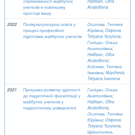
спрямованості майбутніх
Halitsan, Olha
учителів в освітньому
Anatoliivna
просторі вишу
2022
Полікультультурна освіта у
Осипова, Тетяна
процесі професійної
Юріївна
;
Osipova,
підготовки майбутніх учителів
Tetyana Yuryivna
;
Галіцан, Ольга
Анатоліївна
;
Halitsan, Olha
Anatoliivna
;
Койчева, Тетяна
Іванівна
;
Koycheva,
Tetyana Ivanivna
2021
Програма розвитку здатності
Галіцан, Ольга
до педагогічної фасилітації у
Анатоліївна
;
майбутніх учителів у
Halitsan, Olha
педагогічному університеті
Anatoliivna
;
Осипова, Тетяна
Юріївна
;
Osipova,
Tetyana Yuryivna
;
Щекотиліна,