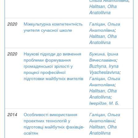
Ольга Анатоліївна
;
Halitsan, Olha
Anatoliivna
2020
Міжкультурна компетентність
Галіцан, Ольга
учителя сучасної школе
Анатоліївна
;
Halitsan, Olha
Anatoliivna
2020
Наукові підходи до вивчення
Бужина, Ірина
проблеми формування
Вячеславівна
;
громадянської зрілості у
Buzhyna, Iryna
процесі професійної
Vyacheslavivna
;
підготовки майбутніх вчителів
Галіцан, Ольга
Анатоліївна
;
Halitsan, Olha
Anatoliivna
;
Імерідзе, М. Б.
2014
Особливості використання
Галіцан, Ольга
проектних технологій у
Анатоліївна
;
підготовці майбутніх фахівців-
Halitsan, Olha
освітян
Anatoliivna