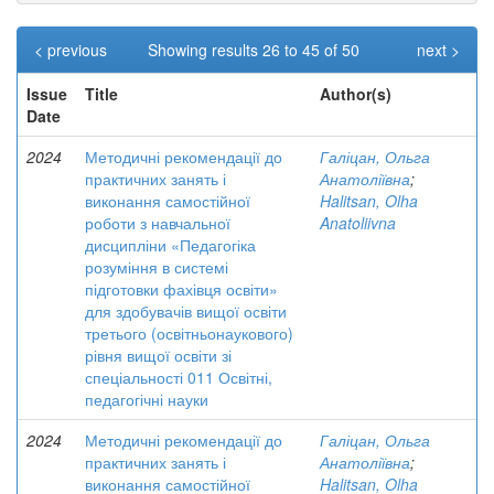
< previous
Showing results 26 to 45 of 50
next >
Issue
Title
Author(s)
Date
2024
Методичні рекомендації до
Галіцан, Ольга
практичних занять і
Анатоліївна
;
виконання самостійної
Halitsan, Olha
роботи з навчальної
Anatoliivna
дисципліни «Педагогіка
розуміння в системі
підготовки фахівця освіти»
для здобувачів вищої освіти
третього (освітньонаукового)
рівня вищої освіти зі
спеціальності 011 Освітні,
педагогічні науки
2024
Методичні рекомендації до
Галіцан, Ольга
практичних занять і
Анатоліївна
;
виконання самостійної
Halitsan, Olha