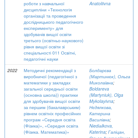
роботи з навчальної
Anatoliivna
дисципліни «Технологія
організації та проведення
дослідницького педагогічного
експерименту» для
здобувачів вищої освіти
третього (освітньо-наукового)
рівня вищої освіти зі
спеціальності 011 Освітні,
педагогічні науки
2022
Методичні рекомендації з
Болдарєва
виробничої (педагогічної з
(Мартинюк), Ольга
математики у закладах
Миколаївна
;
загальної середньої освіти
Boldareva
(основна школа)) практики
(Martyniuk), Olga
для здобувачів вищої освіти
Mykolayivna
;
за першим (бакалаврським)
Нєдялкова,
рівнем освітніх професійних
Катерина
програм «Середня освіта
Василівна
;
(Фізика)», «Середня освіта
Nіedіаlkova,
(Фізика. Математика)»
Katerina
;
Галіцан,