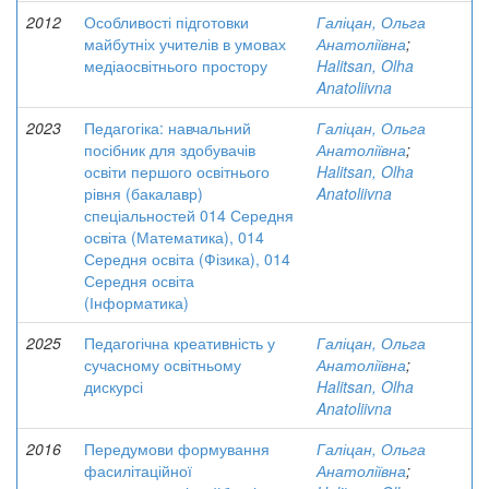
2012
Особливості підготовки
Галіцан, Ольга
майбутніх учителів в умовах
Анатоліївна
;
медіаосвітнього простору
Halitsan, Olha
Anatoliivna
2023
Педагогіка: навчальний
Галіцан, Ольга
посібник для здобувачів
Анатоліївна
;
освіти першого освітнього
Halitsan, Olha
рівня (бакалавр)
Anatoliivna
спеціальностей 014 Середня
освіта (Математика), 014
Середня освіта (Фізика), 014
Середня освіта
(Інформатика)
2025
Педагогічна креативність у
Галіцан, Ольга
сучасному освітньому
Анатоліївна
;
дискурсі
Halitsan, Olha
Anatoliivna
2016
Передумови формування
Галіцан, Ольга
фасилітаційної
Анатоліївна
;