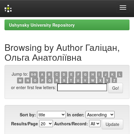
Skip
Ushynsky University Repository
navigation
Browsing by Author Галіцан,
Ольга Анатоліївна
Jump to:
0-9
A
B
C
D
E
F
G
H
I
J
K
L
M
N
O
P
Q
R
S
T
U
V
W
X
Y
Z
or enter first few letters:
Sort by:
In order:
Results/Page
Authors/Record: