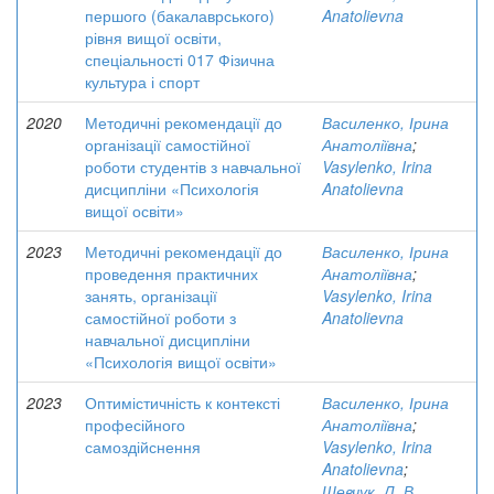
першого (бакалаврського)
Anatolievna
рівня вищої освіти,
спеціальності 017 Фізична
культура і спорт
2020
Методичні рекомендації до
Василенко, Ірина
організації самостійної
Анатоліївна
;
роботи студентів з навчальної
Vasylenko, Irina
дисципліни «Психологія
Anatolievna
вищої освіти»
2023
Методичні рекомендації до
Василенко, Ірина
проведення практичних
Анатоліївна
;
занять, організації
Vasylenko, Irina
самостійної роботи з
Anatolievna
навчальної дисципліни
«Психологія вищої освіти»
2023
Оптимістичність к контексті
Василенко, Ірина
професійного
Анатоліївна
;
самоздійснення
Vasylenko, Irina
Anatolievna
;
Шевчук, Л. В.