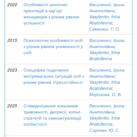
2022
Особливості ціннісних
Василенко, Ірина
орієнтацій в кар'єрі
Анатоліївна
;
менеджерів з різним рівнем
Vasylenko, Irina
успішності
Anatolievna
;
Семенюк, Г. О.
2015
Психологічні особливості осіб
Василенко, Ірина
з різним рівнем упевненості у
Анатоліївна
;
собі
Vasylenko, Irina
Anatolievna
2023
Специфіка подолання
Василенко, Ірина
екстремальних ситуацій осіб з
Анатоліївна
;
різним рівнем стресостійкості
Vasylenko, Irina
Anatolievna
;
Морозова, О. В.
2025
Співвідношення показників
Василенко, Ірина
тривожності, депресії, копінг-
Анатоліївна
;
стратегій та самоактуалізації
Vasylenko, Irina
особистості
Anatolievna
;
Сорочан, Ю. С.