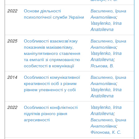
2022
Основи діяльності
Василенко, Ірина
психологічної служби України
Анатоліївна
;
Vasylenko, Irina
Anatolievna
2025
Особливості взаємозв'язку
Василенко, Ірина
показників макіавелізму,
Анатоліївна
;
маніпулятивного ставлення
Vasylenko, Irina
та емпатії зі спрямованістю
Anatolievna
;
особистості в комунікації
Яськова, В.
2014
Особливості комунікативної
Василенко, Ірина
креативності осіб з різним
Анатоліївна
;
рівнем упевненості у собі
Vasylenko, Irina
Anatolievna
2022
Особливості конфліктності
Vasylenko, Irina
підлітків різного рівня
Anatolievna
;
агресивності
Василенко, Ірина
Анатоліївна
;
Філонова, К. С.