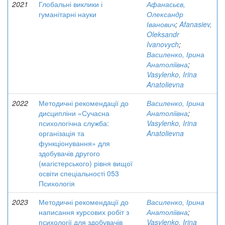
2021
Глобальні виклики і
Афанасьєв,
гуманітарні науки
Олександр
Іванович
;
Afanasiev,
Oleksandr
Ivanovych
;
Василенко, Ірина
Анатоліївна
;
Vasylenko, Irina
Anatolievna
2022
Методичні рекомендації до
Василенко, Ірина
дисципліни «Сучасна
Анатоліївна
;
психологічна служба:
Vasylenko, Irina
організація та
Anatolievna
функціонування» для
здобувачів другого
(магістерського) рівня вищої
освіти спеціальності 053
Психологія
2023
Методичні рекомендації до
Василенко, Ірина
написання курсових робіт з
Анатоліївна
;
психології для здобувачів
Vasylenko, Irina