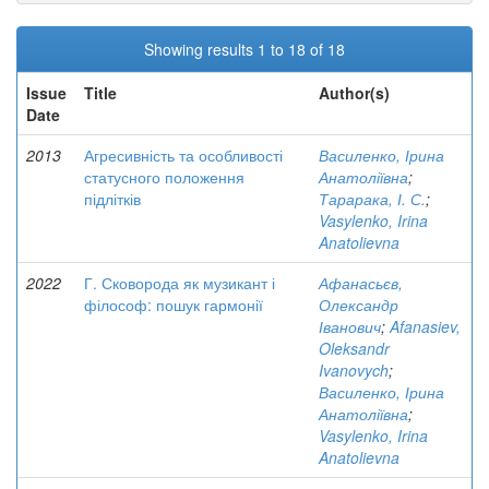
Showing results 1 to 18 of 18
Issue
Title
Author(s)
Date
2013
Агресивність та особливості
Василенко, Ірина
статусного положення
Анатоліївна
;
підлітків
Тарарака, І. С.
;
Vasylenko, Irina
Anatolievna
2022
Г. Сковорода як музикант і
Афанасьєв,
філософ: пошук гармонії
Олександр
Іванович
;
Afanasiev,
Oleksandr
Ivanovych
;
Василенко, Ірина
Анатоліївна
;
Vasylenko, Irina
Anatolievna