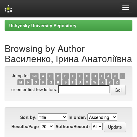
Skip
Ushynsky University Repository
navigation
Browsing by Author
Василенко, Ірина Анатоліївна
Jump to:
0-9
A
B
C
D
E
F
G
H
I
J
K
L
M
N
O
P
Q
R
S
T
U
V
W
X
Y
Z
or enter first few letters:
Sort by:
In order:
Results/Page
Authors/Record: