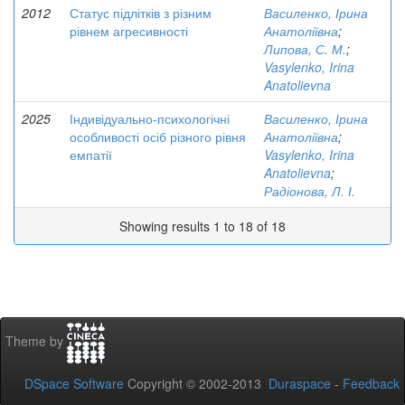
2012
Статус підлітків з різним
Василенко, Ірина
рівнем агресивності
Анатоліївна
;
Липова, С. М.
;
Vasylenko, Irina
Anatolievna
2025
Індивідуально-психологічні
Василенко, Ірина
особливості осіб різного рівня
Анатоліївна
;
емпатії
Vasylenko, Irina
Anatolievna
;
Радіонова, Л. І.
Showing results 1 to 18 of 18
Theme by
DSpace Software
Copyright © 2002-2013
Duraspace
-
Feedback