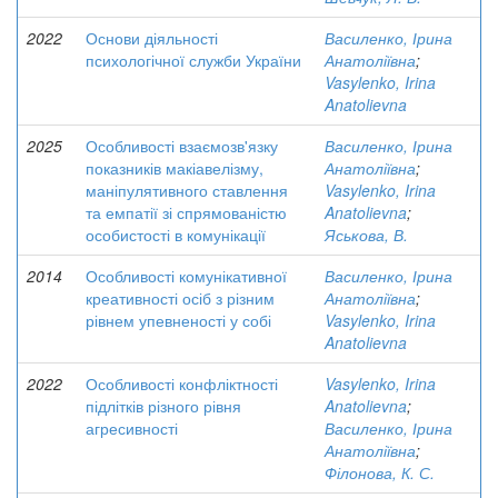
2022
Основи діяльності
Василенко, Ірина
психологічної служби України
Анатоліївна
;
Vasylenko, Irina
Anatolievna
2025
Особливості взаємозв'язку
Василенко, Ірина
показників макіавелізму,
Анатоліївна
;
маніпулятивного ставлення
Vasylenko, Irina
та емпатії зі спрямованістю
Anatolievna
;
особистості в комунікації
Яськова, В.
2014
Особливості комунікативної
Василенко, Ірина
креативності осіб з різним
Анатоліївна
;
рівнем упевненості у собі
Vasylenko, Irina
Anatolievna
2022
Особливості конфліктності
Vasylenko, Irina
підлітків різного рівня
Anatolievna
;
агресивності
Василенко, Ірина
Анатоліївна
;
Філонова, К. С.