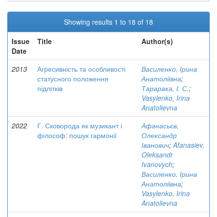
Showing results 1 to 18 of 18
Issue
Title
Author(s)
Date
2013
Агресивність та особливості
Василенко, Ірина
статусного положення
Анатоліївна
;
підлітків
Тарарака, І. С.
;
Vasylenko, Irina
Anatolievna
2022
Г. Сковорода як музикант і
Афанасьєв,
філософ: пошук гармонії
Олександр
Іванович
;
Afanasiev,
Oleksandr
Ivanovych
;
Василенко, Ірина
Анатоліївна
;
Vasylenko, Irina
Anatolievna