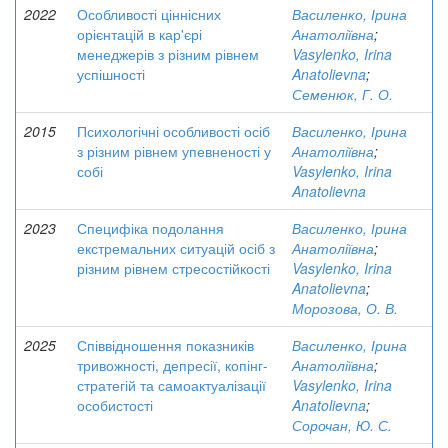
2022
Особливості ціннісних
Василенко, Ірина
орієнтацій в кар'єрі
Анатоліївна
;
менеджерів з різним рівнем
Vasylenko, Irina
успішності
Anatolievna
;
Семенюк, Г. О.
2015
Психологічні особливості осіб
Василенко, Ірина
з різним рівнем упевненості у
Анатоліївна
;
собі
Vasylenko, Irina
Anatolievna
2023
Специфіка подолання
Василенко, Ірина
екстремальних ситуацій осіб з
Анатоліївна
;
різним рівнем стресостійкості
Vasylenko, Irina
Anatolievna
;
Морозова, О. В.
2025
Співвідношення показників
Василенко, Ірина
тривожності, депресії, копінг-
Анатоліївна
;
стратегій та самоактуалізації
Vasylenko, Irina
особистості
Anatolievna
;
Сорочан, Ю. С.