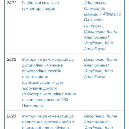
2021
Глобальні виклики і
Афанасьєв,
гуманітарні науки
Олександр
Іванович
;
Afanasiev,
Oleksandr
Ivanovych
;
Василенко, Ірина
Анатоліївна
;
Vasylenko, Irina
Anatolievna
2022
Методичні рекомендації до
Василенко, Ірина
дисципліни «Сучасна
Анатоліївна
;
психологічна служба:
Vasylenko, Irina
організація та
Anatolievna
функціонування» для
здобувачів другого
(магістерського) рівня вищої
освіти спеціальності 053
Психологія
2023
Методичні рекомендації до
Василенко, Ірина
написання курсових робіт з
Анатоліївна
;
психології для здобувачів
Vasylenko, Irina