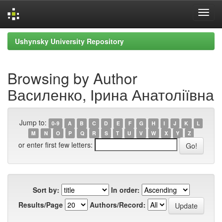
Skip
Ushynsky University Repository
navigation
Browsing by Author
Василенко, Ірина Анатоліївна
Jump to:
0-9
A
B
C
D
E
F
G
H
I
J
K
L
M
N
O
P
Q
R
S
T
U
V
W
X
Y
Z
or enter first few letters:
Sort by:
In order:
Results/Page
Authors/Record: