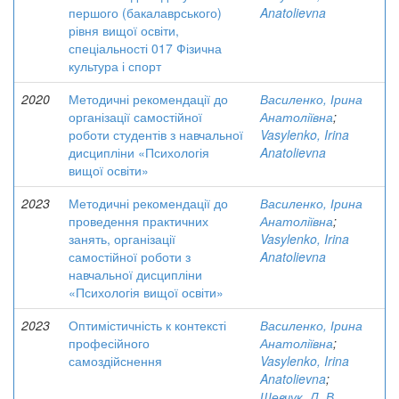
першого (бакалаврського)
Anatolievna
рівня вищої освіти,
спеціальності 017 Фізична
культура і спорт
2020
Методичні рекомендації до
Василенко, Ірина
організації самостійної
Анатоліївна
;
роботи студентів з навчальної
Vasylenko, Irina
дисципліни «Психологія
Anatolievna
вищої освіти»
2023
Методичні рекомендації до
Василенко, Ірина
проведення практичних
Анатоліївна
;
занять, організації
Vasylenko, Irina
самостійної роботи з
Anatolievna
навчальної дисципліни
«Психологія вищої освіти»
2023
Оптимістичність к контексті
Василенко, Ірина
професійного
Анатоліївна
;
самоздійснення
Vasylenko, Irina
Anatolievna
;
Шевчук, Л. В.