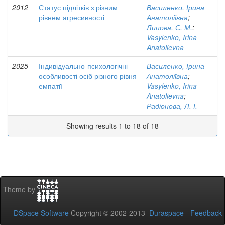
2012
Статус підлітків з різним
Василенко, Ірина
рівнем агресивності
Анатоліївна
;
Липова, С. М.
;
Vasylenko, Irina
Anatolievna
2025
Індивідуально-психологічні
Василенко, Ірина
особливості осіб різного рівня
Анатоліївна
;
емпатії
Vasylenko, Irina
Anatolievna
;
Радіонова, Л. І.
Showing results 1 to 18 of 18
Theme by
DSpace Software
Copyright © 2002-2013
Duraspace
-
Feedback